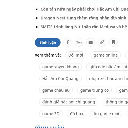
Còn tận nửa ngày phải chơi Hắc Ám Chi Qu
Dragon Nest tung thêm rồng nhân dịp sinh 
SMITE trình làng Nữ thần rắn Medusa và hệ
Bình luận
Xem thêm về:
Đổi mới
game online
game xuyen khong
giftcode hắc ám ch
Hắc Ám Chi Quang
nhận xét hắc ám ch
game châu âu
game trung co
game
đánh giá hắc ám chi quang
thông tin 
game 3D
đồ họa
tin game moi