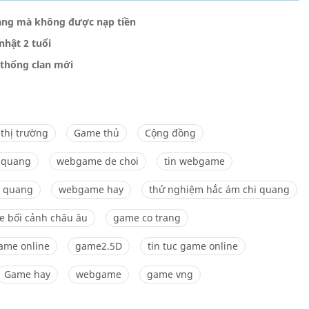
ang mà không được nạp tiền
nhật 2 tuổi
 thống clan mới
thị trường
Game thủ
Cộng đồng
i quang
webgame de choi
tin webgame
i quang
webgame hay
thử nghiệm hắc ám chi quang
 bối cảnh châu âu
game co trang
game online
game2.5D
tin tuc game online
Game hay
webgame
game vng