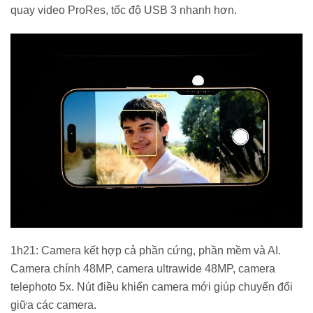
quay video ProRes, tốc độ USB 3 nhanh hơn.
1h21: Camera kết hợp cả phần cứng, phần mềm và AI.
Camera chính 48MP, camera ultrawide 48MP, camera
telephoto 5x. Nút điều khiển camera mới giúp chuyển đổi
giữa các camera.