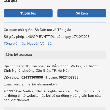
24h qua
Tuyến bài
Sự kiện
Cơ quan chủ quản: Bộ Dân tộc và Tôn giáo
Số giấy phép: 146/GP-BVHTTDL, cấp ngày 17/10/2025
Tổng biên tập: Nguyễn Văn Bá
Liên hệ tòa soạn
Địa chỉ: Tầng 18, Toà nhà Cục Viễn thông (VNTA), 68 Dương
Đình Nghệ, phường Cầu Giấy, TP. Hà Nội.
Điện thoại:
02439369898
- Hotline:
0923457788
Email: vietnamnet@vietnamnet.vn
© 1997 Báo VietNamNet. All rights reserved. Chỉ được phát hành
lại thông tin từ website này khi có sự đồng ý bằng văn bản của
báo VietNamNet.