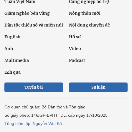
Tuần Việt Nam
Công nghiệp hỗ trợ
Giảm nghèo bền vững
Nông thôn mới
Dân tộc thiểu số và miền núi
Nội dung chuyên đề
English
Hồ sơ
Ảnh
Video
Multimedia
Podcast
24h qua
Tuyến bài
Sự kiện
Cơ quan chủ quản: Bộ Dân tộc và Tôn giáo
Số giấy phép: 146/GP-BVHTTDL, cấp ngày 17/10/2025
Tổng biên tập: Nguyễn Văn Bá