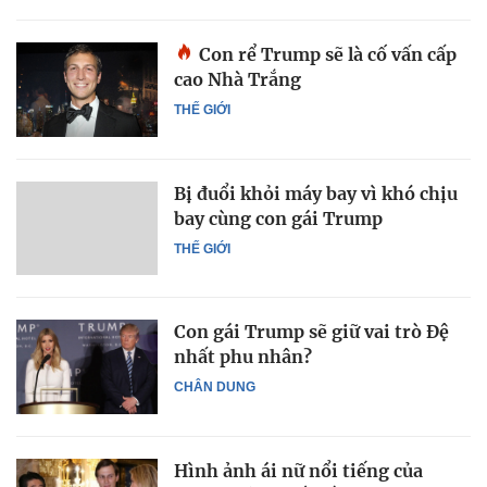
Con rể Trump sẽ là cố vấn cấp
cao Nhà Trắng
THẾ GIỚI
Bị đuổi khỏi máy bay vì khó chịu
bay cùng con gái Trump
THẾ GIỚI
Con gái Trump sẽ giữ vai trò Đệ
nhất phu nhân?
CHÂN DUNG
Hình ảnh ái nữ nổi tiếng của