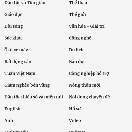
Dân tộc và Tôn giáo
Thể thao
Giáo dục
Thế giới
Đời sống
Văn hóa - Giải trí
Sức khỏe
Công nghệ
Ô tô xe máy
Du lịch
Bất động sản
Bạn đọc
Tuần Việt Nam
Công nghiệp hỗ trợ
Giảm nghèo bền vững
Nông thôn mới
Dân tộc thiểu số và miền núi
Nội dung chuyên đề
English
Hồ sơ
Ảnh
Video