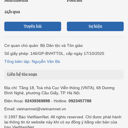
Multimedia
Podcast
24h qua
Tuyến bài
Sự kiện
Cơ quan chủ quản: Bộ Dân tộc và Tôn giáo
Số giấy phép: 146/GP-BVHTTDL, cấp ngày 17/10/2025
Tổng biên tập: Nguyễn Văn Bá
Liên hệ tòa soạn
Địa chỉ: Tầng 18, Toà nhà Cục Viễn thông (VNTA), 68 Dương
Đình Nghệ, phường Cầu Giấy, TP. Hà Nội.
Điện thoại:
02439369898
- Hotline:
0923457788
Email: vietnamnet@vietnamnet.vn
© 1997 Báo VietNamNet. All rights reserved. Chỉ được phát hành
lại thông tin từ website này khi có sự đồng ý bằng văn bản của
báo VietNamNet.