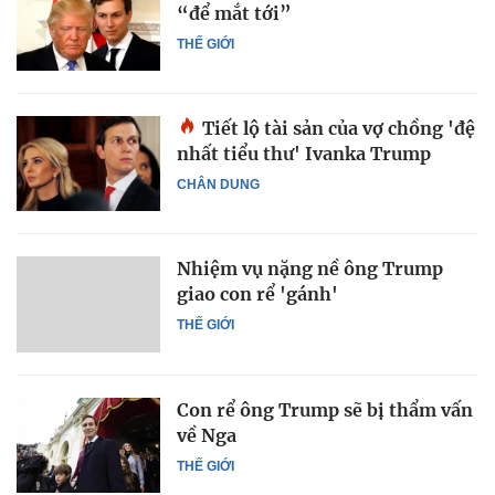
“để mắt tới”
THẾ GIỚI
Tiết lộ tài sản của vợ chồng 'đệ
nhất tiểu thư' Ivanka Trump
CHÂN DUNG
Nhiệm vụ nặng nề ông Trump
giao con rể 'gánh'
THẾ GIỚI
Con rể ông Trump sẽ bị thẩm vấn
về Nga
THẾ GIỚI