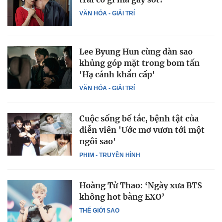
VĂN HÓA - GIẢI TRÍ
Lee Byung Hun cùng dàn sao
khủng góp mặt trong bom tấn
'Hạ cánh khẩn cấp'
VĂN HÓA - GIẢI TRÍ
Cuộc sống bế tắc, bệnh tật của
diễn viên 'Ước mơ vươn tới một
ngôi sao'
PHIM - TRUYỀN HÌNH
Hoàng Tử Thao: ‘Ngày xưa BTS
không hot bằng EXO’
THẾ GIỚI SAO