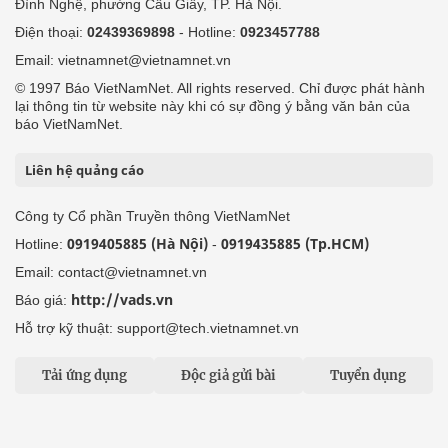
Đình Nghệ, phường Cầu Giấy, TP. Hà Nội.
Điện thoại:
02439369898
- Hotline:
0923457788
Email: vietnamnet@vietnamnet.vn
© 1997 Báo VietNamNet. All rights reserved. Chỉ được phát hành
lại thông tin từ website này khi có sự đồng ý bằng văn bản của
báo VietNamNet.
Liên hệ quảng cáo
Công ty Cổ phần Truyền thông VietNamNet
0919405885 (Hà Nội)
0919435885 (Tp.HCM)
Hotline:
-
Email: contact@vietnamnet.vn
http://vads.vn
Báo giá:
Hỗ trợ kỹ thuật: support@tech.vietnamnet.vn
Tải ứng dụng
Độc giả gửi bài
Tuyển dụng