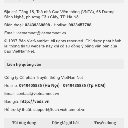
Địa chỉ: Tầng 18, Toà nhà Cục Viễn thông (VNTA), 68 Dương
Đình Nghệ, phường Cầu Giấy, TP. Hà Nội.
Điện thoại:
02439369898
- Hotline:
0923457788
Email: vietnamnet@vietnamnet.vn
© 1997 Báo VietNamNet. All rights reserved. Chỉ được phát hành
lại thông tin từ website này khi có sự đồng ý bằng văn bản của
báo VietNamNet.
Liên hệ quảng cáo
Công ty Cổ phần Truyền thông VietNamNet
0919405885 (Hà Nội)
0919435885 (Tp.HCM)
Hotline:
-
Email: contact@vietnamnet.vn
http://vads.vn
Báo giá:
Hỗ trợ kỹ thuật: support@tech.vietnamnet.vn
Tải ứng dụng
Độc giả gửi bài
Tuyển dụng