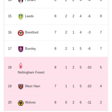
15
Leeds
8
2
2
4
-6
8
16
Brentford
7
2
1
4
-3
7
17
Burnley
8
2
1
5
-6
7
18
8
1
2
5
-10
5
Nottingham Forest
19
West Ham
7
1
1
5
-10
4
20
Wolves
8
0
2
6
-11
2