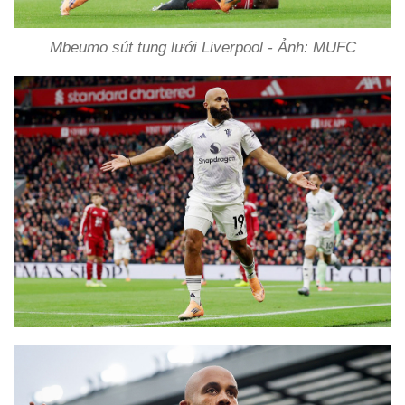
Mbeumo sút tung lưới Liverpool - Ảnh: MUFC