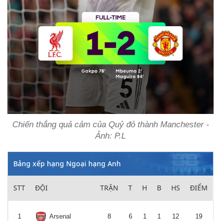
Chiến thắng quả cảm của Quỷ đỏ thành Manchester -
Ảnh: P.L
Bảng xếp hạng Ngoại hạng Anh
STT
ĐỘI
TRẬN
T
H
B
HS
ĐIỂM
1
Arsenal
8
6
1
1
12
19