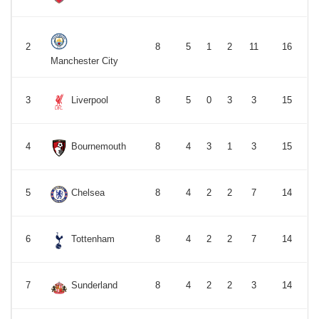
2
8
5
1
2
11
16
Manchester City
3
Liverpool
8
5
0
3
3
15
4
Bournemouth
8
4
3
1
3
15
5
Chelsea
8
4
2
2
7
14
6
Tottenham
8
4
2
2
7
14
7
Sunderland
8
4
2
2
3
14