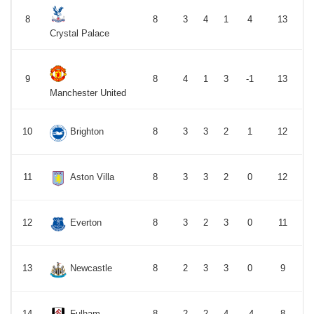
8
8
3
4
1
4
13
Crystal Palace
9
8
4
1
3
-1
13
Manchester United
10
Brighton
8
3
3
2
1
12
11
Aston Villa
8
3
3
2
0
12
12
Everton
8
3
2
3
0
11
13
Newcastle
8
2
3
3
0
9
14
Fulham
8
2
2
4
-4
8