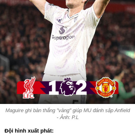
Maguire ghi bàn thắng "vàng" giúp MU đánh sập Anfield
- Ảnh: P.L
Đội hình xuất phát: