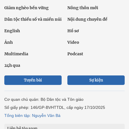
Giảm nghèo bền vững
Nông thôn mới
Dân tộc thiểu số và miền núi
Nội dung chuyên đề
English
Hồ sơ
Ảnh
Video
Multimedia
Podcast
24h qua
Tuyến bài
Sự kiện
Cơ quan chủ quản: Bộ Dân tộc và Tôn giáo
Số giấy phép: 146/GP-BVHTTDL, cấp ngày 17/10/2025
Tổng biên tập: Nguyễn Văn Bá
Liên hệ tòa soạn