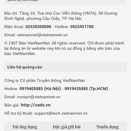
Địa chỉ: Tầng 18, Toà nhà Cục Viễn thông (VNTA), 68 Dương
Đình Nghệ, phường Cầu Giấy, TP. Hà Nội.
Điện thoại:
02439369898
- Hotline:
0923457788
Email: vietnamnet@vietnamnet.vn
© 1997 Báo VietNamNet. All rights reserved. Chỉ được phát hành
lại thông tin từ website này khi có sự đồng ý bằng văn bản của
báo VietNamNet.
Liên hệ quảng cáo
Công ty Cổ phần Truyền thông VietNamNet
0919405885 (Hà Nội)
0919435885 (Tp.HCM)
Hotline:
-
Email: contact@vietnamnet.vn
http://vads.vn
Báo giá:
Hỗ trợ kỹ thuật: support@tech.vietnamnet.vn
Tải ứng dụng
Độc giả gửi bài
Tuyển dụng