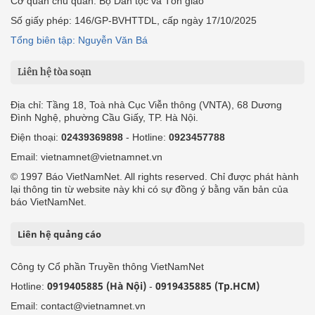
Cơ quan chủ quản: Bộ Dân tộc và Tôn giáo
Số giấy phép: 146/GP-BVHTTDL, cấp ngày 17/10/2025
Tổng biên tập: Nguyễn Văn Bá
Liên hệ tòa soạn
Địa chỉ: Tầng 18, Toà nhà Cục Viễn thông (VNTA), 68 Dương
Đình Nghệ, phường Cầu Giấy, TP. Hà Nội.
Điện thoại:
02439369898
- Hotline:
0923457788
Email: vietnamnet@vietnamnet.vn
© 1997 Báo VietNamNet. All rights reserved. Chỉ được phát hành
lại thông tin từ website này khi có sự đồng ý bằng văn bản của
báo VietNamNet.
Liên hệ quảng cáo
Công ty Cổ phần Truyền thông VietNamNet
0919405885 (Hà Nội)
0919435885 (Tp.HCM)
Hotline:
-
Email: contact@vietnamnet.vn