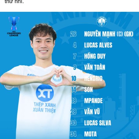
thứ nhì.