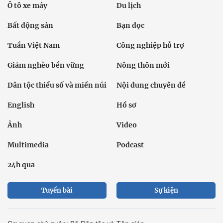
Ô tô xe máy
Du lịch
Bất động sản
Bạn đọc
Tuần Việt Nam
Công nghiệp hỗ trợ
Giảm nghèo bền vững
Nông thôn mới
Dân tộc thiểu số và miền núi
Nội dung chuyên đề
English
Hồ sơ
Ảnh
Video
Multimedia
Podcast
24h qua
Tuyến bài
Sự kiện