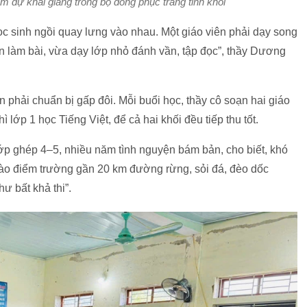
m dự khai giảng trong bộ đồng phục trắng tinh khôi
ọc sinh ngồi quay lưng vào nhau. Một giáo viên phải dạy song
n làm bài, vừa dạy lớp nhỏ đánh vần, tập đọc”, thầy Dương
n phải chuẩn bị gấp đôi. Mỗi buổi học, thầy cô soạn hai giáo
ì lớp 1 học Tiếng Việt, để cả hai khối đều tiếp thu tốt.
ớp ghép 4–5, nhiều năm tình nguyện bám bản, cho biết, khó
ã vào điểm trường gần 20 km đường rừng, sỏi đá, đèo dốc
ư bất khả thi”.