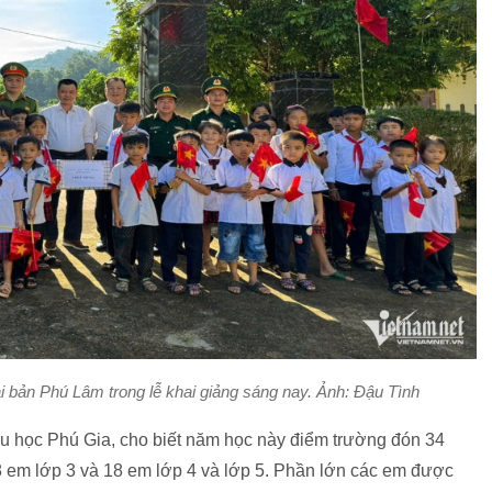
i bản Phú Lâm trong lễ khai giảng sáng nay. Ảnh: Đậu Tình
 học Phú Gia, cho biết năm học này điểm trường đón 34
; 8 em lớp 3 và 18 em lớp 4 và lớp 5. Phần lớn các em được