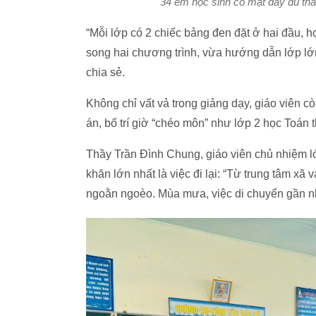
34 em học sinh có mặt đầy đủ tha
“Mỗi lớp có 2 chiếc bảng đen đặt ở hai đầu, h
song hai chương trình, vừa hướng dẫn lớp lớ
chia sẻ.
Không chỉ vất vả trong giảng dạy, giáo viên cò
án, bố trí giờ “chéo môn” như lớp 2 học Toán th
Thầy Trần Đình Chung, giáo viên chủ nhiệm l
khăn lớn nhất là việc đi lại: “Từ trung tâm x
ngoằn ngoèo. Mùa mưa, việc di chuyển gần nh