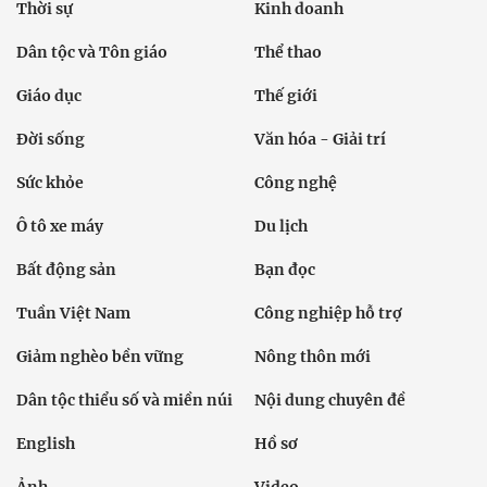
Thời sự
Kinh doanh
Dân tộc và Tôn giáo
Thể thao
Giáo dục
Thế giới
Đời sống
Văn hóa - Giải trí
Sức khỏe
Công nghệ
Ô tô xe máy
Du lịch
Bất động sản
Bạn đọc
Tuần Việt Nam
Công nghiệp hỗ trợ
Giảm nghèo bền vững
Nông thôn mới
Dân tộc thiểu số và miền núi
Nội dung chuyên đề
English
Hồ sơ
Ảnh
Video