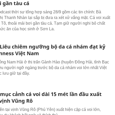
i gần tàu cá
odcast thời sự tổng hợp sáng 28/9 gồm các tin chính: Bà
ị Thanh Nhàn lại sắp bị đưa ra xét xử vắng mặt. Cá voi xuất
 Tô, thoải mái bơi gần tàu cá. Tạm giữ người nghi bỏ chất
hức ăn của học sinh ở Sơn La.
 Liêu chiêm ngưỡng bộ da cá nhám đạt kỷ
inness Việt Nam
ng Nam Hải ở thị trấn Gành Hào (huyện Đông Hải, tỉnh Bạc
iều người ngỡ ngàng trước bộ da cá nhám voi lớn nhất Việt
lưu giữ tại đây.
mục cảnh cá voi dài 15 mét lần đầu xuất
 vịnh Vũng Rô
iên tại vịnh Vũng Rô (Phú Yên) xuất hiện cặp cá voi lớn,