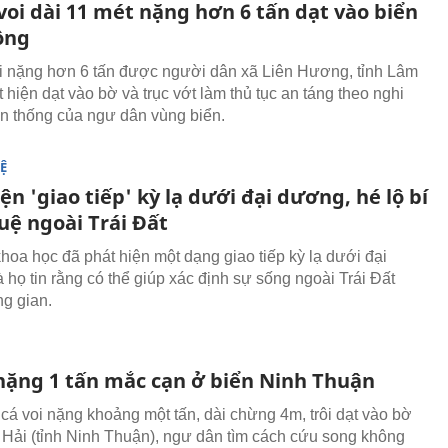
voi dài 11 mét nặng hơn 6 tấn dạt vào biển
ồng
i nặng hơn 6 tấn được người dân xã Liên Hương, tỉnh Lâm
hiện dạt vào bờ và trục vớt làm thủ tục an táng theo nghi
ền thống của ngư dân vùng biển.
Ệ
ện 'giao tiếp' kỳ lạ dưới đại dương, hé lộ bí
tuệ ngoài Trái Đất
hoa học đã phát hiện một dạng giao tiếp kỳ lạ dưới đại
họ tin rằng có thể giúp xác định sự sống ngoài Trái Đất
ng gian.
 nặng 1 tấn mắc cạn ở biển Ninh Thuận
 cá voi nặng khoảng một tấn, dài chừng 4m, trôi dạt vào bờ
 Hải (tỉnh Ninh Thuận), ngư dân tìm cách cứu song không