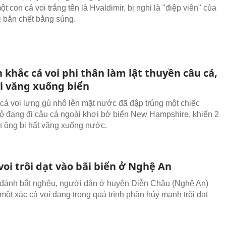
t con cá voi trắng tên là Hvaldimir, bị nghi là "điệp viên" của
ị bắn chết bằng súng.
khắc cá voi phi thân làm lật thuyền câu cá,
i văng xuống biển
cá voi lưng gù nhô lên mặt nước đã đập trúng một chiếc
ỏ đang đi câu cá ngoài khơi bờ biển New Hampshire, khiến 2
 ông bị hất văng xuống nước.
voi trôi dạt vào bãi biển ở Nghệ An
 đánh bắt nghêu, người dân ở huyện Diễn Châu (Nghệ An)
 một xác cá voi đang trong quá trình phân hủy mạnh trôi dạt