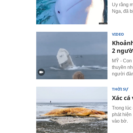
Uy rằng mộ
Nga, đã b
VIDEO
Khoảnh 
2 ngườ
MỸ - Con 
thuyền nh
người đàn
THỜI SỰ
Xác cá 
Trong lúc
phát hiện
vào bờ.