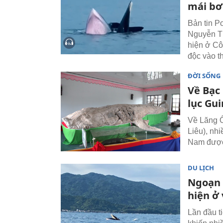
mái bơ
Bản tin P
Nguyễn Th
hiện ở Cô
độc vào t
ĐỜI SỐNG
Về Bạc
lục Gu
Về Lăng Ô
Liêu), nh
Nam được 
DU LỊCH
Ngoạn 
hiện ở
Lần đầu t