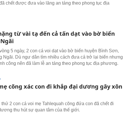
 đã chết được đưa vào lăng an táng theo phong tục địa
nặng từ vài tạ đến cả tấn dạt vào bờ biển
 Ngãi
 vòng 5 ngày, 2 con cá voi dạt vào bờ biển huyện Bình Sơn,
g Ngãi. Dù ngư dân tìm nhiều cách đưa cá trở lại biển nhưng
nh công nên đã làm lễ an táng theo phong tục địa phương.
Ạ
 mẹ cõng xác con đi khắp đại dương gây xôn
n thứ 2 con cá voi mẹ Tahlequah cõng đứa con đã chết đi
dương thu hút sự quan tâm của thế giới.