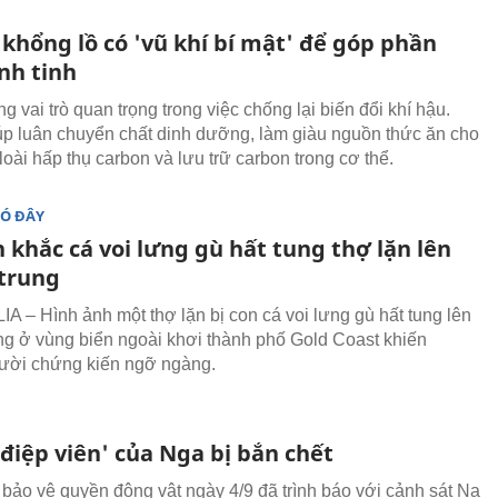
 khổng lồ có 'vũ khí bí mật' để góp phần
nh tinh
g vai trò quan trọng trong việc chống lại biến đổi khí hậu.
p luân chuyển chất dinh dưỡng, làm giàu nguồn thức ăn cho
 loài hấp thụ carbon và lưu trữ carbon trong cơ thể.
ĐÓ ĐÂY
 khắc cá voi lưng gù hất tung thợ lặn lên
trung
 – Hình ảnh một thợ lặn bị con cá voi lưng gù hất tung lên
ng ở vùng biển ngoài khơi thành phố Gold Coast khiến
ười chứng kiến ngỡ ngàng.
'điệp viên' của Nga bị bắn chết
bảo vệ quyền động vật ngày 4/9 đã trình báo với cảnh sát Na