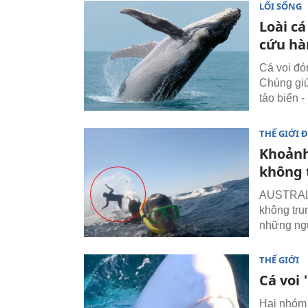
LỐI SỐNG
Loài cá
cứu hà
Cá voi đón
Chúng giú
tảo biển -
THẾ GIỚI 
Khoảnh
không 
AUSTRALIA
không tru
những ng
THẾ GIỚI
Cá voi 
Hai nhóm 