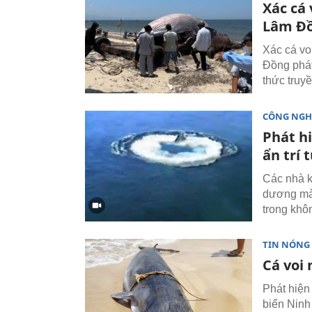
Xác cá 
Lâm Đ
Xác cá vo
Đồng phát 
thức truy
CÔNG NGH
Phát hi
ẩn trí 
Các nhà k
dương mà 
trong khô
TIN NÓNG
Cá voi
Phát hiện
biển Ninh