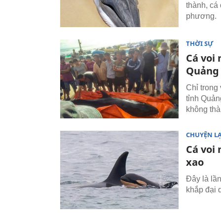
thành, cá
phương.
THỜI SỰ
Cá voi 
Quảng
Chỉ trong
tỉnh Quản
không thà
CHUYỆN L
Cá voi
xao
Đây là lầ
khắp đại 