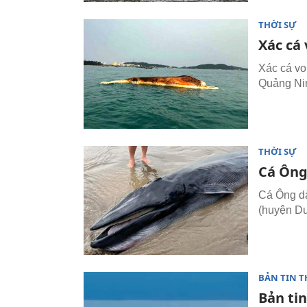
THỜI SỰ
Xác cá 
Xác cá voi
Quảng Nin
THỜI SỰ
Cá Ông
Cá Ông dà
(huyện Du
BẢN TIN T
Bản tin