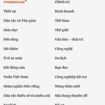
Chính trị
Thời sự
Kinh doanh
Dân tộc và Tôn giáo
Thể thao
Giáo dục
Thế giới
Đời sống
Văn hóa - Giải trí
Sức khỏe
Công nghệ
Ô tô xe máy
Du lịch
Bất động sản
Bạn đọc
Tuần Việt Nam
Công nghiệp hỗ trợ
Giảm nghèo bền vững
Nông thôn mới
Dân tộc thiểu số và miền núi
Nội dung chuyên đề