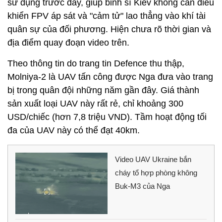
sử dụng trước đây, giúp binh sĩ Kiev không cần điều
khiển FPV áp sát và "cảm tử" lao thẳng vào khí tài
quân sự của đối phương. Hiện chưa rõ thời gian và
địa điểm quay đoạn video trên.
Theo thông tin do trang tin Defence thu thập,
Molniya-2 là UAV tấn công được Nga đưa vào trang
bị trong quân đội những năm gần đây. Giá thành
sản xuất loại UAV này rất rẻ, chỉ khoảng 300
USD/chiếc (hơn 7,8 triệu VND). Tầm hoạt động tối
đa của UAV này có thể đạt 40km.
Video UAV Ukraine bắn
cháy tổ hợp phòng không
Buk-M3 của Nga