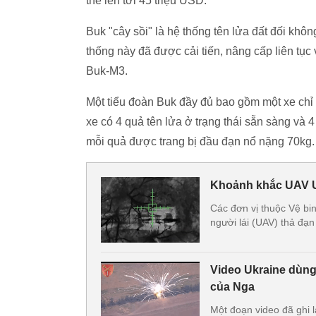
thể lên tới 45 triệu USD.
Buk "cây sồi" là hệ thống tên lửa đất đối khô
thống này đã được cải tiến, nâng cấp liên tụ
Buk-M3.
Một tiểu đoàn Buk đầy đủ bao gồm một xe chỉ h
xe có 4 quả tên lửa ở trạng thái sẵn sàng và 
mỗi quả được trang bị đầu đạn nổ nặng 70kg.
Khoảnh khắc UAV U
Các đơn vị thuộc Vệ bi
người lái (UAV) thả đạ
Video Ukraine dùn
của Nga
Một đoạn video đã ghi 