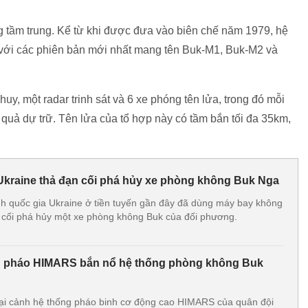
ng tầm trung. Kể từ khi được đưa vào biên chế năm 1979, hệ
c với các phiên bản mới nhất mang tên Buk-M1, Buk-M2 và
uy, một radar trinh sát và 6 xe phóng tên lửa, trong đó mỗi
4 quả dự trữ. Tên lửa của tổ hợp này có tầm bắn tối đa 35km,
kraine thả đạn cối phá hủy xe phòng không Buk Nga
nh quốc gia Ukraine ở tiền tuyến gần đây đã dùng máy bay không
n cối phá hủy một xe phòng không Buk của đối phương.
g pháo HIMARS bắn nổ hệ thống phòng không Buk
lại cảnh hệ thống pháo binh cơ động cao HIMARS của quân đội