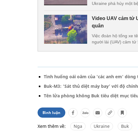
Ukraine phá hủy một bệ
Video UAV cảm tử U
quân
Việc đoàn hộ tống xe t
người lái (UAV) cảm tử 
Tình huống oái oăm của 'các anh em' dòng 
Buk-M3: ‘Sát thủ diệt máy bay’ với độ chính
Tên lửa phòng không Buk tiêu diệt mục tiê
Bình luận
Xem thêm về:
Nga
Ukraine
Buk