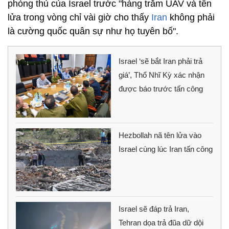
phòng thủ của Israel trước "hàng trăm UAV và tên
lửa trong vòng chỉ vài giờ cho thấy
Iran
không phải
là cường quốc quân sự như họ tuyên bố".
Israel ‘sẽ bắt Iran phải trả
giá’, Thổ Nhĩ Kỳ xác nhận
được báo trước tấn công
Hezbollah nã tên lửa vào
Israel cùng lúc Iran tấn công
Israel sẽ đáp trả Iran,
Tehran dọa trả đũa dữ dội