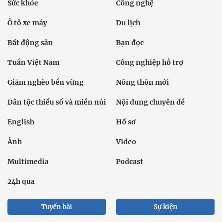
Sức khỏe
Công nghệ
Ô tô xe máy
Du lịch
Bất động sản
Bạn đọc
Tuần Việt Nam
Công nghiệp hỗ trợ
Giảm nghèo bền vững
Nông thôn mới
Dân tộc thiểu số và miền núi
Nội dung chuyên đề
English
Hồ sơ
Ảnh
Video
Multimedia
Podcast
24h qua
Tuyến bài
Sự kiện