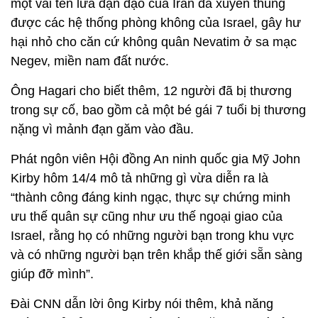
một vài tên lửa đạn đạo của Iran đã xuyên thủng
được các hệ thống phòng không của Israel, gây hư
hại nhỏ cho căn cứ không quân Nevatim ở sa mạc
Negev, miền nam đất nước.
Ông Hagari cho biết thêm, 12 người đã bị thương
trong sự cố, bao gồm cả một bé gái 7 tuổi bị thương
nặng vì mảnh đạn găm vào đầu.
Phát ngôn viên Hội đồng An ninh quốc gia Mỹ John
Kirby hôm 14/4 mô tả những gì vừa diễn ra là
“thành công đáng kinh ngạc, thực sự chứng minh
ưu thế quân sự cũng như ưu thế ngoại giao của
Israel, rằng họ có những người bạn trong khu vực
và có những người bạn trên khắp thế giới sẵn sàng
giúp đỡ mình”.
Đài CNN dẫn lời ông Kirby nói thêm, khả năng