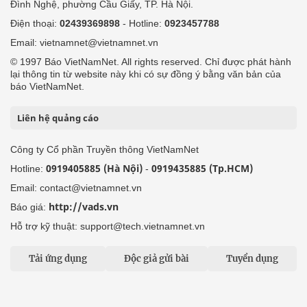
Đình Nghệ, phường Cầu Giấy, TP. Hà Nội.
Điện thoại:
02439369898
- Hotline:
0923457788
Email: vietnamnet@vietnamnet.vn
© 1997 Báo VietNamNet. All rights reserved. Chỉ được phát hành
lại thông tin từ website này khi có sự đồng ý bằng văn bản của
báo VietNamNet.
Liên hệ quảng cáo
Công ty Cổ phần Truyền thông VietNamNet
0919405885 (Hà Nội)
0919435885 (Tp.HCM)
Hotline:
-
Email: contact@vietnamnet.vn
http://vads.vn
Báo giá:
Hỗ trợ kỹ thuật: support@tech.vietnamnet.vn
Tải ứng dụng
Độc giả gửi bài
Tuyển dụng