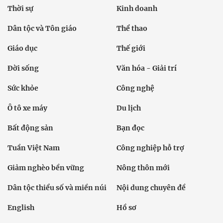
Thời sự
Kinh doanh
Dân tộc và Tôn giáo
Thể thao
Giáo dục
Thế giới
Đời sống
Văn hóa - Giải trí
Sức khỏe
Công nghệ
Ô tô xe máy
Du lịch
Bất động sản
Bạn đọc
Tuần Việt Nam
Công nghiệp hỗ trợ
Giảm nghèo bền vững
Nông thôn mới
Dân tộc thiểu số và miền núi
Nội dung chuyên đề
English
Hồ sơ