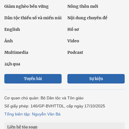
Giảm nghèo bền vững
Nông thôn mới
Dân tộc thiểu số và miền núi
Nội dung chuyên đề
English
Hồ sơ
Ảnh
Video
Multimedia
Podcast
24h qua
Tuyến bài
Sự kiện
Cơ quan chủ quản: Bộ Dân tộc và Tôn giáo
Số giấy phép: 146/GP-BVHTTDL, cấp ngày 17/10/2025
Tổng biên tập: Nguyễn Văn Bá
Liên hệ tòa soạn