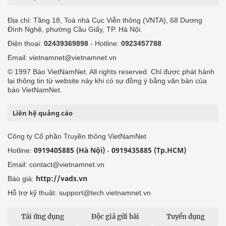
Địa chỉ: Tầng 18, Toà nhà Cục Viễn thông (VNTA), 68 Dương
Đình Nghệ, phường Cầu Giấy, TP. Hà Nội.
Điện thoại:
02439369898
- Hotline:
0923457788
Email: vietnamnet@vietnamnet.vn
© 1997 Báo VietNamNet. All rights reserved. Chỉ được phát hành
lại thông tin từ website này khi có sự đồng ý bằng văn bản của
báo VietNamNet.
Liên hệ quảng cáo
Công ty Cổ phần Truyền thông VietNamNet
0919405885 (Hà Nội)
0919435885 (Tp.HCM)
Hotline:
-
Email: contact@vietnamnet.vn
http://vads.vn
Báo giá:
Hỗ trợ kỹ thuật: support@tech.vietnamnet.vn
Tải ứng dụng
Độc giả gửi bài
Tuyển dụng