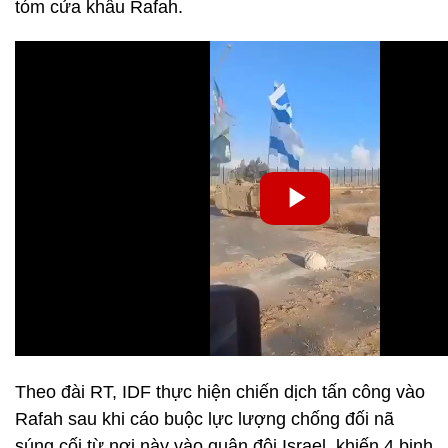
tóm cửa khẩu Rafah.
Theo đài RT, IDF thực hiện chiến dịch tấn công vào
Rafah sau khi cáo buộc lực lượng chống đối nã
súng cối từ nơi này vào quân đội Israel, khiến 4 binh