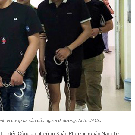
ành vi cướp tài sản của người đi đường. Ảnh: CACC
ị N.T.L. đến Công an phường Xuân Phương (quận Nam Từ