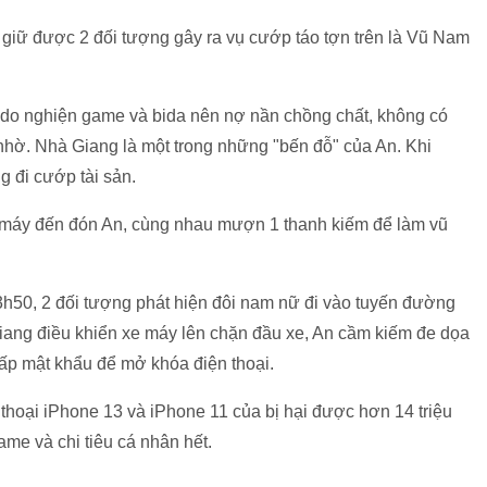
 giữ được 2 đối tượng gây ra vụ cướp táo tợn trên là Vũ Nam
, do nghiện game và bida nên nợ nần chồng chất, không có
 nhờ. Nhà Giang là một trong những "bến đỗ" của An. Khi
ng đi cướp tài sản.
 máy đến đón An, cùng nhau mượn 1 thanh kiếm để làm vũ
h50, 2 đối tượng phát hiện đôi nam nữ đi vào tuyến đường
ng điều khiển xe máy lên chặn đầu xe, An cầm kiếm đe dọa
cấp mật khẩu để mở khóa điện thoại.
 thoại iPhone 13 và iPhone 11 của bị hại được hơn 14 triệu
me và chi tiêu cá nhân hết.