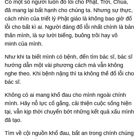
Có một số người luôn đổ lỗi cho Phật, Trời, Chúa,
đã mang lại bất hạnh cho chúng ta. Nhưng sự thực,
cách nhìn của triết lý Phật giáo là không bao giờ đổ
lỗi cho bất kì ai. Người đáng đổ lỗi nhất chính là bản
thân mình, là sự lười biếng, buông trôi hay vô
minh của mình.
Như khi ta biết mình có bệnh, đến tìm bác sĩ, bác sĩ
hướng dẫn một vài phương cách mà vẫn không
nghe theo. Khi bệnh nặng thì ta không thể đổ lỗi cho
bác sĩ.
Không có ai mang khổ đau cho mình ngoài chính
mình. Hãy nỗ lực cố gắng, cải thiện cuộc sống hiện
tại, vẫn kịp thời chuyển bớt những kết quả xấu mình
đã tạo.
Tìm về cội nguồn khổ đau, bất an trong chính chúng