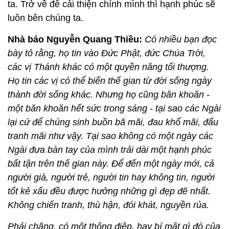
ta. Trở về để cải thiện chính mình thì hạnh phúc sẽ
luôn bên chúng ta.
Nhà báo Nguyễn Quang Thiều:
Có nhiều bạn đọc
bày tỏ rằng, họ tin vào Đức Phật, đức Chúa Trời,
các vị Thánh khác có một quyền năng tối thượng.
Họ tin các vị có thể biến thế gian từ đời sống ngày
thành đời sống khác. Nhưng họ cũng băn khoăn -
một băn khoăn hết sức trong sáng - tại sao các Ngài
lại cứ để chúng sinh buồn bã mãi, đau khổ mãi, đấu
tranh mãi như vậy. Tại sao không có một ngày các
Ngài đưa bàn tay của mình trải dài một hạnh phúc
bất tận trên thế gian này. Để đến một ngày mới, cả
người già, người trẻ, người tin hay không tin, người
tốt kẻ xấu đều được hưởng những gì đẹp đẽ nhất.
Không chiến tranh, thù hận, đói khát, nguyền rủa.
Phải chăng, có một thông điệp, hay bí mật gì đó của