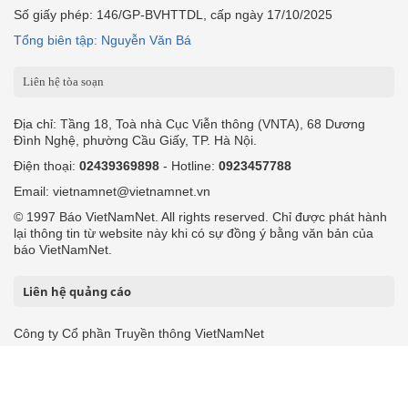
Số giấy phép: 146/GP-BVHTTDL, cấp ngày 17/10/2025
Tổng biên tập: Nguyễn Văn Bá
Liên hệ tòa soạn
Địa chỉ: Tầng 18, Toà nhà Cục Viễn thông (VNTA), 68 Dương
Đình Nghệ, phường Cầu Giấy, TP. Hà Nội.
Điện thoại:
02439369898
- Hotline:
0923457788
Email: vietnamnet@vietnamnet.vn
© 1997 Báo VietNamNet. All rights reserved. Chỉ được phát hành
lại thông tin từ website này khi có sự đồng ý bằng văn bản của
báo VietNamNet.
Liên hệ quảng cáo
Công ty Cổ phần Truyền thông VietNamNet
0919405885 (Hà Nội)
0919435885 (Tp.HCM)
Hotline:
-
Email: contact@vietnamnet.vn