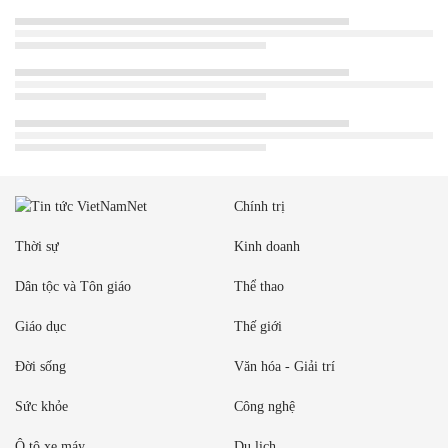
Chính trị
Thời sự
Kinh doanh
Dân tộc và Tôn giáo
Thể thao
Giáo dục
Thế giới
Đời sống
Văn hóa - Giải trí
Sức khỏe
Công nghệ
Ô tô xe máy
Du lịch