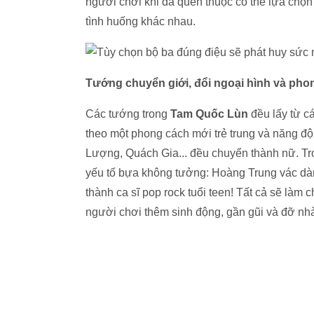
người chơi khi đã quen thuộc có thể lựa chọ
tình huống khác nhau.
Tướng chuyển giới, đổi ngoại hình và pho
Các tướng trong
Tam Quốc Lùn
đều lấy từ c
theo một phong cách mới trẻ trung và năng đ
Lượng, Quách Gia... đều chuyển thành nữ. Tr
yếu tố bựa không tưởng: Hoàng Trung vác dàn 
thành ca sĩ pop rock tuổi teen! Tất cả sẽ là
người chơi thêm sinh động, gần gũi và đỡ n