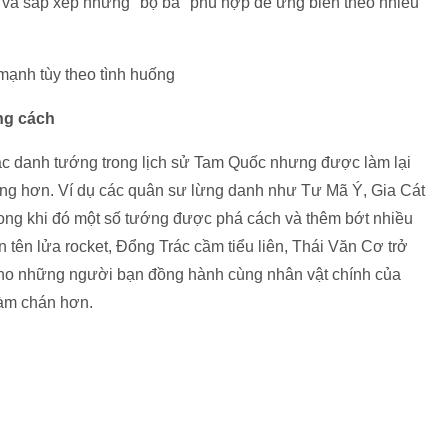
n và sắp xếp những "bộ ba" phù hợp để ứng biến theo nhiều
ng cách
ác danh tướng trong lịch sử Tam Quốc nhưng được làm lại
ộng hơn. Ví dụ các quân sư lừng danh như Tư Mã Ý, Gia Cát
ong khi đó một số tướng được phá cách và thêm bớt nhiều
tên lửa rocket, Đổng Trác cầm tiểu liên, Thái Văn Cơ trở
m cho những người bạn đồng hành cùng nhân vật chính của
hàm chán hơn.