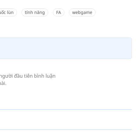
uốc lùn
tính năng
FA
webgame