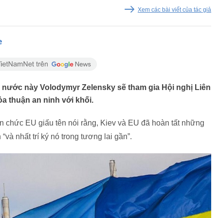
Xem các bài viết của tác giả
e
 nước này Volodymyr Zelensky sẽ tham gia Hội nghị Liên
a thuận an ninh với khối.
n chức EU giấu tên nói rằng, Kiev và EU đã hoàn tất những
“và nhất trí ký nó trong tương lai gần”.