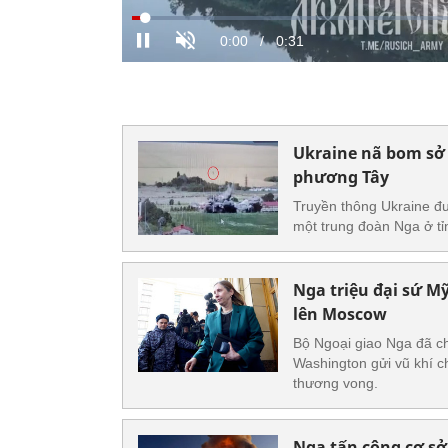
Ukraine nã bom sở
phương Tây
Truyền thông Ukraine đ
một trung đoàn Nga ở tỉ
Nga triệu đại sứ Mỹ
lên Moscow
Bộ Ngoại giao Nga đã ch
Washington gửi vũ khí 
thương vong.
Nga tấn công cơ sở