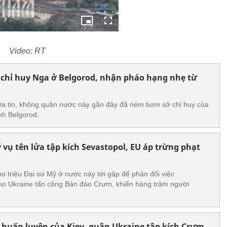
Video: RT
 chỉ huy Nga ở Belgorod, nhận pháo hạng nhẹ từ
ưa tin, không quân nước này gần đây đã ném bom sở chỉ huy của
nh Belgorod.
 vụ tên lửa tập kích Sevastopol, EU áp trừng phạt
o triệu Đại sứ Mỹ ở nước này tới gặp để phản đối việc
cho Ukraine tấn công Bán đảo Crưm, khiến hàng trăm người
 huấn luyện của Kiev, quân Ukraine tập kích Crưm