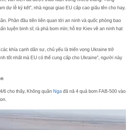
m dự lễ ký kết”, nhà ngoại giao EU cấp cao giấu tên cho hay.
hần. Phần đầu tiên liên quan tới an ninh và quốc phòng bao
ấn luyện binh sĩ; rà phá bom mìn; hỗ trợ Kiev về an ninh hạt
 các khía cạnh dân sự, chủ yếu là triển vọng Ukraine trở
nh tốt nhất mà EU có thể cung cấp cho Ukraine”, người này
on
24/6 cho thấy, Không quân
Nga
đã nã 4 quả bom FAB-500 vào
on.