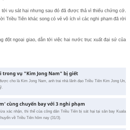
n tới vụ sát hại nhưng sau đó đã được thả vì thiếu chứng cớ.
i Triều Tiên khác song có vẻ vô ích vì các nghi phạm đã rời
ng đột ngoại giao, dẫn tới việc hai nước trục xuất đại sứ của
i trong vụ "Kim Jong Nam" bị giết
 được cho là Kim Jong Nam, anh trai nhà lãnh đạo Triều Tiên Kim Jong Un,
ỹ.
am' cùng chuyến bay với 3 nghi phạm
a xác nhận, thi thể của công dân Triều Tiên bị sát hại tại sân bay Kuala
huyển về Triều Tiên hôm nay (31/3).