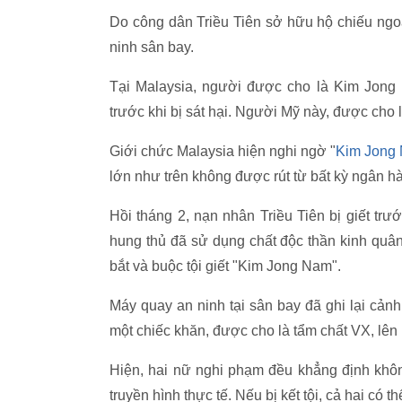
Do công dân Triều Tiên sở hữu hộ chiếu ngoạ
ninh sân bay.
Tại Malaysia, người được cho là Kim Jong
trước khi bị sát hại. Người Mỹ này, được cho
Giới chức Malaysia hiện nghi ngờ "
Kim Jong
lớn như trên không được rút từ bất kỳ ngân hàn
Hồi tháng 2, nạn nhân Triều Tiên bị giết trư
hung thủ đã sử dụng chất độc thần kinh quâ
bắt và buộc tội giết "Kim Jong Nam".
Máy quay an ninh tại sân bay đã ghi lại cản
một chiếc khăn, được cho là tẩm chất VX, lên
Hiện, hai nữ nghi phạm đều khẳng định không
truyền hình thực tế. Nếu bị kết tội, cả hai có t