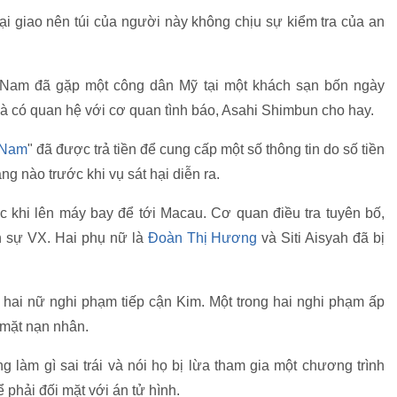
i giao nên túi của người này không chịu sự kiểm tra của an
 Nam đã gặp một công dân Mỹ tại một khách sạn bốn ngày
 là có quan hệ với cơ quan tình báo, Asahi Shimbun cho hay.
 Nam
" đã được trả tiền để cung cấp một số thông tin do số tiền
g nào trước khi vụ sát hại diễn ra.
ớc khi lên máy bay để tới Macau. Cơ quan điều tra tuyên bố,
n sự VX. Hai phụ nữ là
Đoàn Thị Hương
và Siti Aisyah đã bị
h hai nữ nghi phạm tiếp cận Kim. Một trong hai nghi phạm ấp
 mặt nạn nhân.
 làm gì sai trái và nói họ bị lừa tham gia một chương trình
hể phải đối mặt với án tử hình.