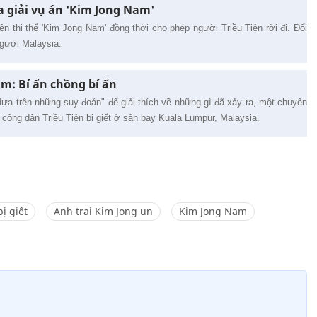
a giải vụ án 'Kim Jong Nam'
iên thi thể 'Kim Jong Nam' đồng thời cho phép người Triều Tiên rời đi. Đổi
người Malaysia.
m: Bí ẩn chồng bí ẩn
ựa trên những suy đoán" để giải thích về những gì đã xảy ra, một chuyên
vụ công dân Triều Tiên bị giết ở sân bay Kuala Lumpur, Malaysia.
ị giết
Anh trai Kim Jong un
Kim Jong Nam