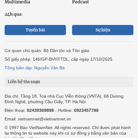
Multimedia
Podcast
24h qua
Tuyến bài
Sự kiện
Cơ quan chủ quản: Bộ Dân tộc và Tôn giáo
Số giấy phép: 146/GP-BVHTTDL, cấp ngày 17/10/2025
Tổng biên tập: Nguyễn Văn Bá
Liên hệ tòa soạn
Địa chỉ: Tầng 18, Toà nhà Cục Viễn thông (VNTA), 68 Dương
Đình Nghệ, phường Cầu Giấy, TP. Hà Nội.
Điện thoại:
02439369898
- Hotline:
0923457788
Email: vietnamnet@vietnamnet.vn
© 1997 Báo VietNamNet. All rights reserved. Chỉ được phát hành
lại thông tin từ website này khi có sự đồng ý bằng văn bản của