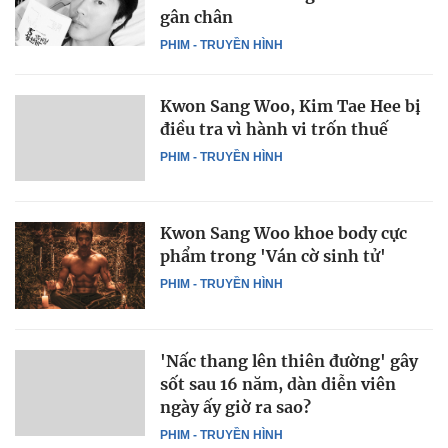
gân chân
PHIM - TRUYỀN HÌNH
Kwon Sang Woo, Kim Tae Hee bị
điều tra vì hành vi trốn thuế
PHIM - TRUYỀN HÌNH
Kwon Sang Woo khoe body cực
phẩm trong 'Ván cờ sinh tử'
PHIM - TRUYỀN HÌNH
'Nấc thang lên thiên đường' gây
sốt sau 16 năm, dàn diễn viên
ngày ấy giờ ra sao?
PHIM - TRUYỀN HÌNH