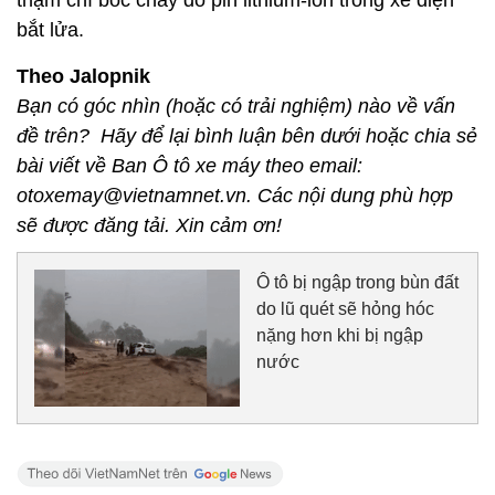
thậm chí bốc cháy do pin lithium-ion trong xe điện
bắt lửa.
Theo Jalopnik
Bạn có góc nhìn (hoặc có trải nghiệm) nào về vấn
đề trên? Hãy để lại bình luận bên dưới hoặc chia sẻ
bài viết về Ban Ô tô xe máy theo email:
otoxemay@vietnamnet.vn. Các nội dung phù hợp
sẽ được đăng tải. Xin cảm ơn!
Ô tô bị ngập trong bùn đất
do lũ quét sẽ hỏng hóc
nặng hơn khi bị ngập
nước