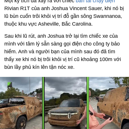
Một kỳ tích đã xảy ra với chiếc
bán tải chạy điện
Rivian R1T của anh Joshua Vincent Sauer, khi nó bị
lũ bùn cuốn trôi khỏi vị trí đỗ gần sông Swannanoa,
thuộc khu vực Asheville, Bắc Carolina.
Sau khi lũ rút, anh Joshua trở lại tìm chiếc xe của
mình với tâm lý sẵn sàng gọi điện cho công ty bảo
hiểm. Anh và người bạn của mình sau đó đã tìm
thấy xe khi nó bị trôi khỏi vị trí cũ khoảng 100m với
bùn lầy phủ kín lên tận nóc xe.