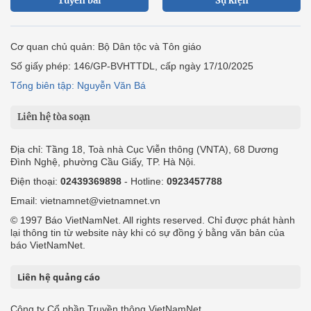
Tuyến bài
Sự kiện
Cơ quan chủ quản: Bộ Dân tộc và Tôn giáo
Số giấy phép: 146/GP-BVHTTDL, cấp ngày 17/10/2025
Tổng biên tập: Nguyễn Văn Bá
Liên hệ tòa soạn
Địa chỉ: Tầng 18, Toà nhà Cục Viễn thông (VNTA), 68 Dương
Đình Nghệ, phường Cầu Giấy, TP. Hà Nội.
Điện thoại:
02439369898
- Hotline:
0923457788
Email: vietnamnet@vietnamnet.vn
© 1997 Báo VietNamNet. All rights reserved. Chỉ được phát hành
lại thông tin từ website này khi có sự đồng ý bằng văn bản của
báo VietNamNet.
Liên hệ quảng cáo
Công ty Cổ phần Truyền thông VietNamNet