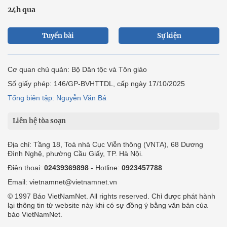
24h qua
Tuyến bài
Sự kiện
Cơ quan chủ quản: Bộ Dân tộc và Tôn giáo
Số giấy phép: 146/GP-BVHTTDL, cấp ngày 17/10/2025
Tổng biên tập: Nguyễn Văn Bá
Liên hệ tòa soạn
Địa chỉ: Tầng 18, Toà nhà Cục Viễn thông (VNTA), 68 Dương
Đình Nghệ, phường Cầu Giấy, TP. Hà Nội.
Điện thoại:
02439369898
- Hotline:
0923457788
Email: vietnamnet@vietnamnet.vn
© 1997 Báo VietNamNet. All rights reserved. Chỉ được phát hành
lại thông tin từ website này khi có sự đồng ý bằng văn bản của
báo VietNamNet.