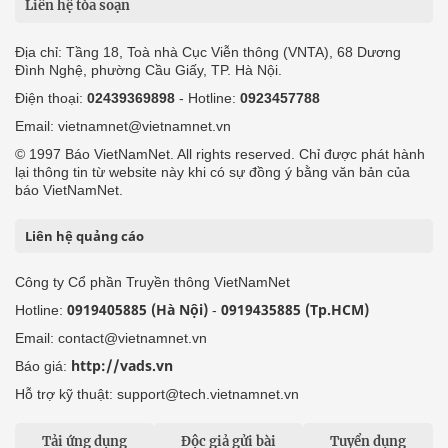
Liên hệ tòa soạn
Địa chỉ: Tầng 18, Toà nhà Cục Viễn thông (VNTA), 68 Dương
Đình Nghệ, phường Cầu Giấy, TP. Hà Nội.
Điện thoại:
02439369898
- Hotline:
0923457788
Email: vietnamnet@vietnamnet.vn
© 1997 Báo VietNamNet. All rights reserved. Chỉ được phát hành
lại thông tin từ website này khi có sự đồng ý bằng văn bản của
báo VietNamNet.
Liên hệ quảng cáo
Công ty Cổ phần Truyền thông VietNamNet
0919405885 (Hà Nội)
0919435885 (Tp.HCM)
Hotline:
-
Email: contact@vietnamnet.vn
http://vads.vn
Báo giá:
Hỗ trợ kỹ thuật: support@tech.vietnamnet.vn
Tải ứng dụng
Độc giả gửi bài
Tuyển dụng