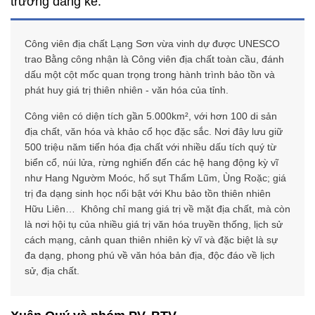
trưởng đáng kể.
Công viên địa chất Lạng Sơn vừa vinh dự được UNESCO
trao Bằng công nhận là Công viên địa chất toàn cầu, đánh
dấu một cột mốc quan trọng trong hành trình bảo tồn và
phát huy giá trị thiên nhiên - văn hóa của tỉnh.
Công viên có diện tích gần 5.000km², với hơn 100 di sản
địa chất, văn hóa và khảo cổ học đặc sắc. Nơi đây lưu giữ
500 triệu năm tiến hóa địa chất với nhiều dấu tích quý từ
biển cổ, núi lửa, rừng nghiến đến các hệ hang động kỳ vĩ
như Hang Ngườm Moóc, hố sụt Thẩm Lũm, Ùng Roặc; giá
trị đa dạng sinh học nổi bật với Khu bảo tồn thiên nhiên
Hữu Liên… Không chỉ mang giá trị về mặt địa chất, mà còn
là nơi hội tụ của nhiều giá trị văn hóa truyền thống, lịch sử
cách mạng, cảnh quan thiên nhiên kỳ vĩ và đặc biệt là sự
đa dạng, phong phú về văn hóa bản địa, độc đáo về lịch
sử, địa chất.