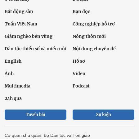
Bất động sản
Bạn đọc
Tuần Việt Nam
Công nghiệp hỗ trợ
Giảm nghèo bền vững
Nông thôn mới
Dân tộc thiểu số và miền núi
Nội dung chuyên đề
English
Hồ sơ
Ảnh
Video
Multimedia
Podcast
24h qua
Tuyến bài
Sự kiện
Cơ quan chủ quản: Bộ Dân tộc và Tôn giáo