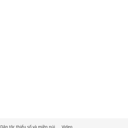
Dân tộc thiểu số và miền núi
Video