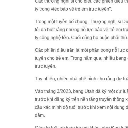
Các thượng nghị sĩ cho biết, các phiên điều t
ty trong việc bảo vệ trẻ em trực tuyến".
Trong một tuyên bố chung, Thượng nghị sĩ Di
tôi đã biết rằng những nỗ lực bảo vệ trẻ em t
ty công nghệ lớn. Cuối cùng họ buộc phải thừa
Các phiên điều trần là một phần trong nỗ lực 
tuyến cho trẻ em. Trong năm qua, nhiều bang 
trực tuyến.
Tuy nhiên, nhiều nhà phê bình cho rằng dự luậ
Vào tháng 3/2023, bang Utah đã ký một dự luậ
trước khi đăng ký trên nền tảng truyền thông x
cầu xác minh độ tuổi trước khi xem nội dung 
dâm.
Các dự luật an toàn trẻ em khác, như Đạo lu