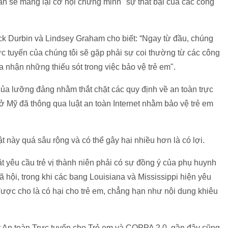
rần sẽ mang lại cơ hội chứng minh "sự thất bại của các công
ck Durbin và Lindsey Graham cho biết: “Ngay từ đầu, chúng
rực tuyến của chúng tôi sẽ gặp phải sự coi thường từ các công
 nhận những thiếu sót trong việc bảo vệ trẻ em".
của lưỡng đảng nhằm thắt chặt các quy định về an toàn trực
ở Mỹ đã thông qua luật an toàn Internet nhằm bảo vệ trẻ em
t này quá sâu rộng và có thể gây hại nhiều hơn là có lợi.
t yêu cầu trẻ vị thành niên phải có sự đồng ý của phụ huynh
ã hội, trong khi các bang Louisiana và Mississippi hiện yêu
được cho là có hại cho trẻ em, chẳng hạn như nội dung khiêu
ật An toàn Trực tuyến cho Trẻ em và COPPA 2.0, gần đây cũng