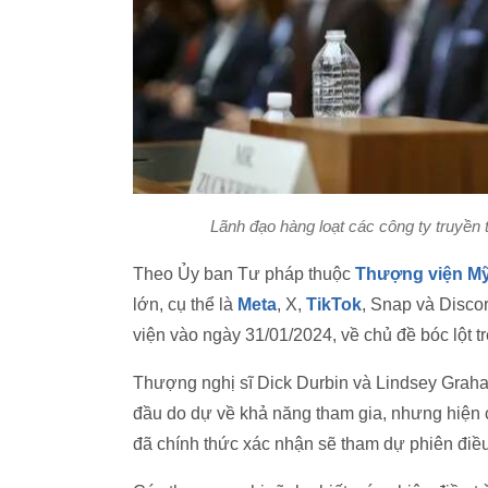
Lãnh đạo hàng loạt các công ty truyền 
Theo Ủy ban Tư pháp thuộc
Thượng viện M
lớn, cụ thể là
Meta
, X,
TikTok
, Snap và Discor
viện vào ngày 31/01/2024, về chủ đề bóc lột tr
Thượng nghị sĩ Dick Durbin và Lindsey Grah
đầu do dự về khả năng tham gia, nhưng hiện c
đã chính thức xác nhận sẽ tham dự phiên điều