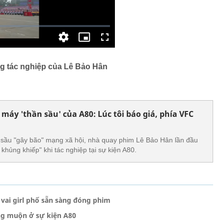
ng tác nghiệp của Lê Bảo Hân
máy 'thần sầu' của A80: Lúc tôi báo giá, phía VFC
sầu "gây bão" mạng xã hội, nhà quay phim Lê Bảo Hân lần đầu
 khủng khiếp" khi tác nghiệp tại sự kiện A80.
 vai girl phố sẵn sàng đóng phim
ộng muộn ở sự kiện A80