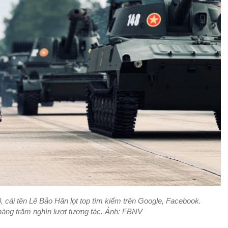
 cái tên Lê Bảo Hân lọt top tìm kiếm trên Google, Facebook.
hàng trăm nghìn lượt tương tác. Ảnh: FBNV