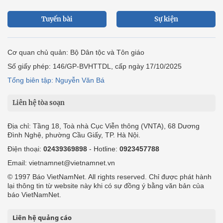
Tuyến bài
Sự kiện
Cơ quan chủ quản: Bộ Dân tộc và Tôn giáo
Số giấy phép: 146/GP-BVHTTDL, cấp ngày 17/10/2025
Tổng biên tập: Nguyễn Văn Bá
Liên hệ tòa soạn
Địa chỉ: Tầng 18, Toà nhà Cục Viễn thông (VNTA), 68 Dương
Đình Nghệ, phường Cầu Giấy, TP. Hà Nội.
Điện thoại:
02439369898
- Hotline:
0923457788
Email: vietnamnet@vietnamnet.vn
© 1997 Báo VietNamNet. All rights reserved. Chỉ được phát hành
lại thông tin từ website này khi có sự đồng ý bằng văn bản của
báo VietNamNet.
Liên hệ quảng cáo