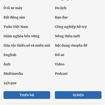
Ô tô xe máy
Du lịch
Bất động sản
Bạn đọc
Tuần Việt Nam
Công nghiệp hỗ trợ
Giảm nghèo bền vững
Nông thôn mới
Dân tộc thiểu số và miền núi
Nội dung chuyên đề
English
Hồ sơ
Ảnh
Video
Multimedia
Podcast
24h qua
Tuyến bài
Sự kiện