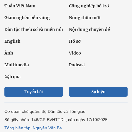
Tuần Việt Nam
Công nghiệp hỗ trợ
Giảm nghèo bền vững
Nông thôn mới
Dân tộc thiểu số và miền núi
Nội dung chuyên đề
English
Hồ sơ
Ảnh
Video
Multimedia
Podcast
24h qua
Tuyến bài
Sự kiện
Cơ quan chủ quản: Bộ Dân tộc và Tôn giáo
Số giấy phép: 146/GP-BVHTTDL, cấp ngày 17/10/2025
Tổng biên tập: Nguyễn Văn Bá