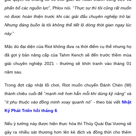
phẩn bổ các nguồn lực
”, Phlox nói. “
Thực sự thì tôi cũng rất muốn
nó được hoàn thiện trước khi các giải đấu chuyên nghiệp trở lại.
Nhưng đáng buồn là tôi không thể tiết lộ dòng thời gian ngay lúc
này.
”
Mặc dù đại diện của Riot không đưa ra thời điểm cụ thể nhưng họ
đã gợi ý bản nâng cấp của Tahm Kench sẽ đến trước thềm mùa
giải chuyên nghiệp 2021 - thường sẽ khởi tranh vào tháng 01
năm sau.
Trong đợt cập nhật lối chơi, Riot muốn chuyển Đánh Chén (W)
thành chiêu cuối để “
mạnh mẽ hơn hẳn mỗi khi dùng kỹ năng
” và
“
ít phụ thuộc vào đồng minh xoay quanh nó
” - theo bài viết
Nhật
Ký Phát Triển hồi tháng 6
.
Nếu ý tưởng này được hiện thực hóa thì Thủy Quái Đại Vương sẽ
gây ra nhiều sát thương hơn lên kẻ địch và đồng thời cho thêm