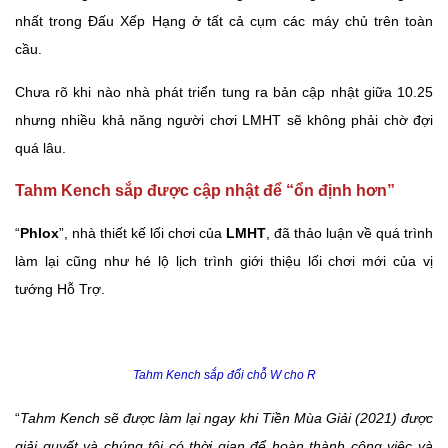
nhất trong Đấu Xếp Hạng ở tất cả cụm các máy chủ trên toàn
cầu.
Chưa rõ khi nào nhà phát triển tung ra bản cập nhật giữa 10.25
nhưng nhiều khả năng người chơi LMHT sẽ không phải chờ đợi
quá lâu.
Tahm Kench sắp được cập nhật để “ổn định hơn”
“
Phlox
”, nhà thiết kế lối chơi của
LMHT
, đã thảo luận về quá trình
làm lại cũng như hé lộ lịch trình giới thiệu lối chơi mới của vị
tướng Hỗ Trợ.
Tahm Kench sắp đổi chỗ W cho R
“
Tahm Kench sẽ được làm lại ngay khi Tiền Mùa Giải (2021) được
giải quyết và chúng tôi có thời gian để hoàn thành công việc và