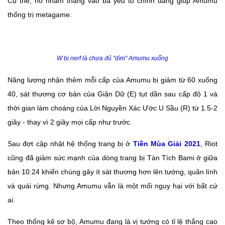
Cụ thể, nó nhắm thẳng vào ba yếu tố chính đang giúp Amumu
thống trị metagame.
W bị nerf là chưa đủ "dìm" Amumu xuống
Năng lượng nhận thêm mỗi cấp của Amumu bị giảm từ 60 xuống
40, sát thương cơ bản của Giận Dữ (E) tụt dần sau cấp độ 1 và
thời gian làm choáng của Lời Nguyền Xác Ước U Sầu (R) từ 1.5-2
giây - thay vì 2 giây mọi cấp như trước.
Sau đợt cập nhật hệ thống trang bị ở
Tiền Mùa Giải 2021
, Riot
cũng đã giảm sức mạnh của dòng trang bị Tàn Tích Bami ở giữa
bản 10.24 khiến chúng gây ít sát thương hơn lên tướng, quân lính
và quái rừng. Nhưng Amumu vẫn là một mối nguy hại với bất cứ
ai.
Theo thống kê sơ bộ, Amumu đang là vị tướng có tỉ lệ thắng cao