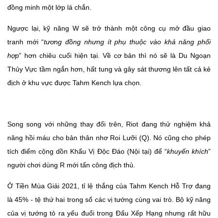
đồng minh một lớp lá chắn.
Ngược lại, kỹ năng W sẽ trở thành một công cụ mở đầu giao
tranh mới “
tương đồng nhưng ít phụ thuộc vào khả năng phối
hợp
” hơn chiêu cuối hiện tại. Về cơ bản thì nó sẽ là Du Ngoạn
Thủy Vực tầm ngắn hơn, hất tung và gây sát thương lên tất cả kẻ
địch ở khu vực được Tahm Kench lựa chọn.
Song song với những thay đổi trên, Riot đang thử nghiệm khả
năng hồi máu cho bản thân nhơ Roi Lưỡi (Q). Nó cũng cho phép
tích điểm cộng dồn Khẩu Vị Độc Đáo (Nội tại) để “
khuyến khích
”
người chơi dùng R mới tấn công địch thủ.
Ở Tiền Mùa Giải 2021, tỉ lệ thắng của Tahm Kench Hỗ Trợ đang
là 45% - tệ thứ hai trong số các vị tướng cùng vai trò. Bộ kỹ năng
của vị tướng tỏ ra yếu đuổi trong Đấu Xếp Hạng nhưng rất hữu