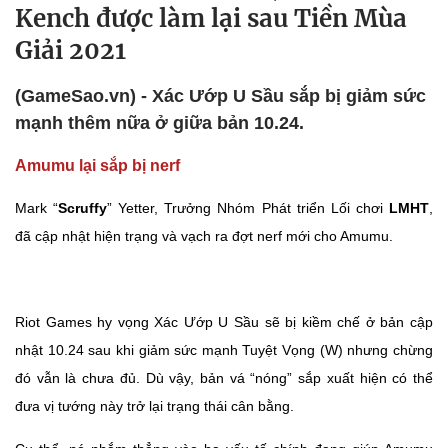
Kench được làm lại sau Tiền Mùa
Giải 2021
(GameSao.vn) - Xác Ướp U Sầu sắp bị giảm sức
mạnh thêm nữa ở giữa bản 10.24.
Amumu lại sắp bị nerf
Mark “
Scruffy
” Yetter, Trưởng Nhóm Phát triển Lối chơi
LMHT
,
đã cập nhật hiện trạng và vạch ra đợt nerf mới cho Amumu.
Riot Games hy vọng Xác Ướp U Sầu sẽ bị kiềm chế ở bản cập
nhật 10.24 sau khi giảm sức mạnh Tuyệt Vọng (W) nhưng chừng
đó vẫn là chưa đủ. Dù vậy, bản vá “nóng” sắp xuất hiện có thể
đưa vị tướng này trở lại trạng thái cân bằng.