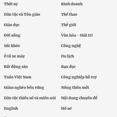
Thời sự
Kinh doanh
Dân tộc và Tôn giáo
Thể thao
Giáo dục
Thế giới
Đời sống
Văn hóa - Giải trí
Sức khỏe
Công nghệ
Ô tô xe máy
Du lịch
Bất động sản
Bạn đọc
Tuần Việt Nam
Công nghiệp hỗ trợ
Giảm nghèo bền vững
Nông thôn mới
Dân tộc thiểu số và miền núi
Nội dung chuyên đề
English
Hồ sơ