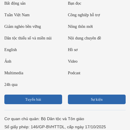
Bất động sản
Bạn đọc
Tuần Việt Nam
Công nghiệp hỗ trợ
Giảm nghèo bền vững
Nông thôn mới
Dân tộc thiểu số và miền núi
Nội dung chuyên đề
English
Hồ sơ
Ảnh
Video
Multimedia
Podcast
24h qua
Tuyến bài
Sự kiện
Cơ quan chủ quản: Bộ Dân tộc và Tôn giáo
Số giấy phép: 146/GP-BVHTTDL, cấp ngày 17/10/2025