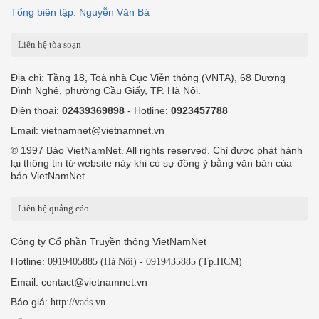
Tổng biên tập: Nguyễn Văn Bá
Liên hệ tòa soạn
Địa chỉ: Tầng 18, Toà nhà Cục Viễn thông (VNTA), 68 Dương
Đình Nghệ, phường Cầu Giấy, TP. Hà Nội.
Điện thoại:
02439369898
- Hotline:
0923457788
Email: vietnamnet@vietnamnet.vn
© 1997 Báo VietNamNet. All rights reserved. Chỉ được phát hành
lại thông tin từ website này khi có sự đồng ý bằng văn bản của
báo VietNamNet.
Liên hệ quảng cáo
Công ty Cổ phần Truyền thông VietNamNet
Hotline:
-
0919405885 (Hà Nội)
0919435885 (Tp.HCM)
Email: contact@vietnamnet.vn
Báo giá:
http://vads.vn