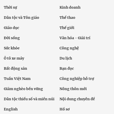
Thời sự
Kinh doanh
Dân tộc và Tôn giáo
Thể thao
Giáo dục
Thế giới
Đời sống
Văn hóa - Giải trí
Sức khỏe
Công nghệ
Ô tô xe máy
Du lịch
Bất động sản
Bạn đọc
Tuần Việt Nam
Công nghiệp hỗ trợ
Giảm nghèo bền vững
Nông thôn mới
Dân tộc thiểu số và miền núi
Nội dung chuyên đề
English
Hồ sơ