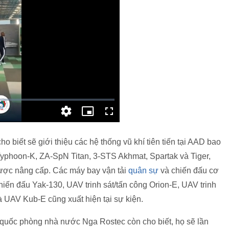
 biết sẽ giới thiệu các hệ thống vũ khí tiên tiến tại AAD bao
yphoon-K, ZA-SpN Titan, 3-STS Akhmat, Spartak và Tiger,
ược nâng cấp. Các máy bay vận tải
quân sự
và chiến đấu cơ
iến đấu Yak-130, UAV trinh sát/tấn công Orion-E, UAV trinh
 UAV Kub-E cũng xuất hiện tại sự kiện.
 quốc phòng nhà nước Nga Rostec còn cho biết, họ sẽ lần