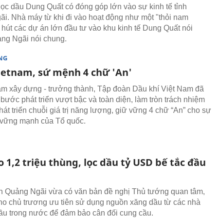
ọc dầu Dung Quất có đóng góp lớn vào sự kinh tế tỉnh
i. Nhà máy từ khi đi vào hoạt động như một "thỏi nam
 hút các dự án lớn đầu tư vào khu kinh tế Dung Quất nói
ảng Ngãi nói chung.
NG
ietnam, sứ mệnh 4 chữ 'An'
m xây dựng - trưởng thành, Tập đoàn Dầu khí Việt Nam đã
bước phát triển vượt bậc và toàn diện, làm tròn trách nhiệm
hát triển chuỗi giá trị năng lượng, giữ vững 4 chữ “An” cho sự
n vững mạnh của Tổ quốc.
 1,2 triệu thùng, lọc dầu tỷ USD bế tắc đầu
 Quảng Ngãi vừa có văn bản đề nghị Thủ tướng quan tâm,
ho chủ trương ưu tiên sử dụng nguồn xăng dầu từ các nhà
ầu trong nước để đảm bảo cân đối cung cầu.