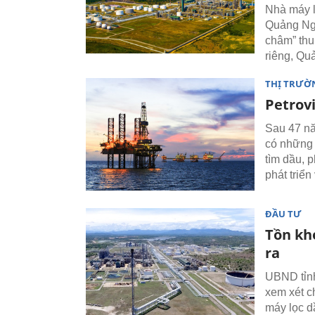
Nhà máy l
Quảng Ngã
châm” thu
riêng, Qu
THỊ TRƯỜ
Petrov
Sau 47 nă
có những 
tìm dầu, p
phát triể
ĐẦU TƯ
Tồn kho
ra
UBND tỉnh
xem xét c
máy lọc d