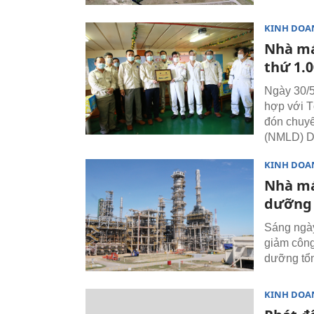
KINH DOA
Nhà má
thứ 1.
Ngày 30/5
hợp với T
đón chuyế
(NMLD) D
KINH DOA
Nhà má
dưỡng 
Sáng ngà
giảm công
dưỡng tổn
KINH DOA