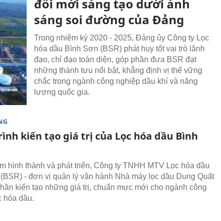
đổi mới sáng tạo dưới ánh
sáng soi đường của Đảng
Trong nhiệm kỳ 2020 - 2025, Đảng ủy Công ty Lọc
hóa dầu Bình Sơn (BSR) phát huy tốt vai trò lãnh
đạo, chỉ đạo toàn diện, góp phần đưa BSR đạt
những thành tựu nổi bật, khẳng định vị thế vững
chắc trong ngành công nghiệp dầu khí và năng
lượng quốc gia.
NG
ình kiến tạo giá trị của Lọc hóa dầu Bình
m hình thành và phát triển, Công ty TNHH MTV Lọc hóa dầu
(BSR) - đơn vị quản lý vận hành Nhà máy lọc dầu Dung Quất
phần kiến tạo những giá trị, chuẩn mực mới cho ngành công
c hóa dầu.