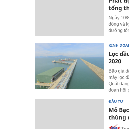
Phát đ
tổng t
Ngày 10/8
động và k
dưỡng tổ
KINH DOA
Lọc dầ
2020
Bão giá d
máy lọc d
Quất đang 
đoạn hồi 
ĐẦU TƯ
Mỏ Bạc
thùng 
Tro