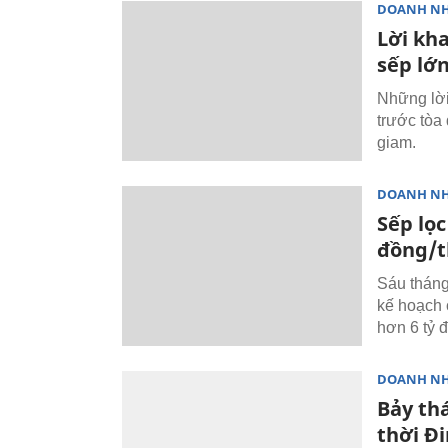
DOANH N
Lời kha
sếp lớn
Những lời
trước tòa 
giam.
DOANH N
Sếp lọ
đồng/t
Sáu tháng
kế hoạch 
hơn 6 tỷ 
DOANH N
Bảy thá
thời Đ