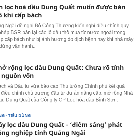
n lọc hoá dầu Dung Quất muốn được bán
ô khi cấp bách
g Ngãi đề nghị Bộ Công Thương kiến nghị điều chỉnh quy
phép BSR bán lại các lô dầu thô mua từ nước ngoài trong
p cấp bách như bị ảnh hưởng do dịch bệnh hay khi nhà máy
 dừng vận hành...
mở rộng lọc dầu Dung Quất: Chưa rõ tính
i nguồn vốn
ch và Đầu tư vừa báo cáo Thủ tướng Chính phủ kết quả
 điều chỉnh chủ trương đầu tư dự án nâng cấp, mở rộng Nhà
ầu Dung Quất của Công ty CP Lọc hóa dầu Bình Sơn.
G - TIÊU DÙNG
y lọc dầu Dung Quất - ‘điểm sáng’ phát
công nghiệp tỉnh Quảng Ngãi