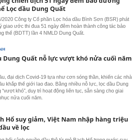
ộng chiến dịch 51 ngày đêm bảo dưỡng
hể Lọc dầu Dung Quất
/2020 Công ty Cổ phần Lọc hóa dầu Bình Sơn (BSR) phát
ý giao ước thi đua 51 ngày đêm hoàn thành công tác bảo
ng thể (BDTT) lần 4 NMLD Dung Quất.
NH
u Dung Quất nỗ lực vượt khó nửa cuối năm
ầu, đại dịch Covid-19 tựa như cơn sóng thần, khiến các nhà
ầu khắp thế giới lao đao. Bằng nhiều nỗ lực, lọc dầu Dung
“vượt khó”, duy trì hoạt động liên tục, sẵn sàng cho giai
phục nửa cuối năm.
h Hổ suy giảm, Việt Nam nhập hàng triệu
dầu về lọc
ng bối cảnh nguồn dầu thô từ mỏ Bạch Hổ trong nước suy