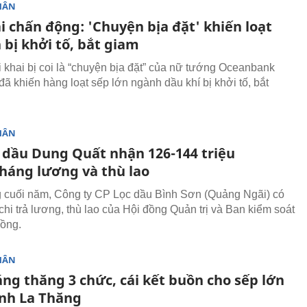
HÂN
i chấn động: 'Chuyện bịa đặt' khiến loạt
 bị khởi tố, bắt giam
 khai bị coi là “chuyện bịa đặt” của nữ tướng Oceanbank
đã khiến hàng loạt sếp lớn ngành dầu khí bị khởi tố, bắt
HÂN
c dầu Dung Quất nhận 126-144 triệu
háng lương và thù lao
 cuối năm, Công ty CP Lọc dầu Bình Sơn (Quảng Ngãi) có
chi trả lương, thù lao của Hội đồng Quản trị và Ban kiểm soát
đồng.
HÂN
ng thăng 3 chức, cái kết buồn cho sếp lớn
inh La Thăng