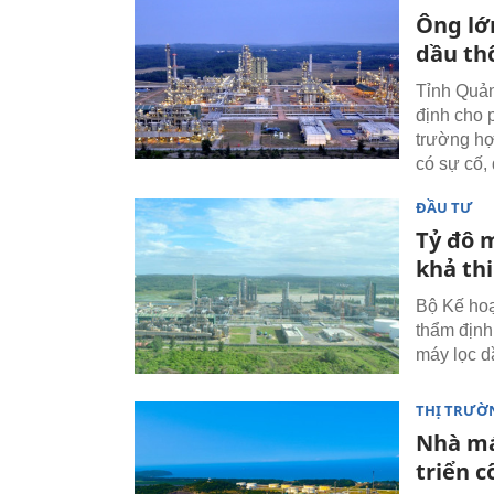
Ông lớ
dầu th
Tỉnh Quản
định cho 
trường hợ
có sự cố,
ĐẦU TƯ
Tỷ đô 
khả th
Bộ Kế hoạ
thẩm định
máy lọc d
THỊ TRƯỜN
Nhà má
triển 