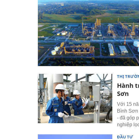
THỊ TRƯỜ
Hành tr
Sơn
Với 15 nă
Bình Sơn 
- đã góp 
nghiệp lọ
ĐẦU TƯ