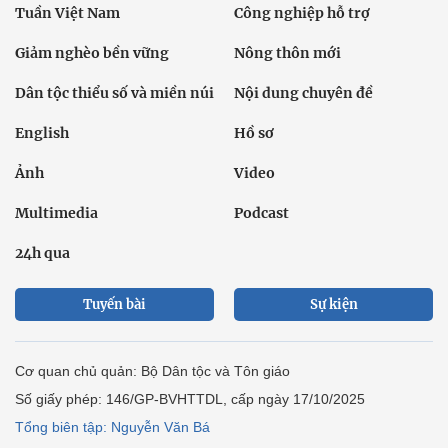
Tuần Việt Nam
Công nghiệp hỗ trợ
Giảm nghèo bền vững
Nông thôn mới
Dân tộc thiểu số và miền núi
Nội dung chuyên đề
English
Hồ sơ
Ảnh
Video
Multimedia
Podcast
24h qua
Tuyến bài
Sự kiện
Cơ quan chủ quản: Bộ Dân tộc và Tôn giáo
Số giấy phép: 146/GP-BVHTTDL, cấp ngày 17/10/2025
Tổng biên tập: Nguyễn Văn Bá