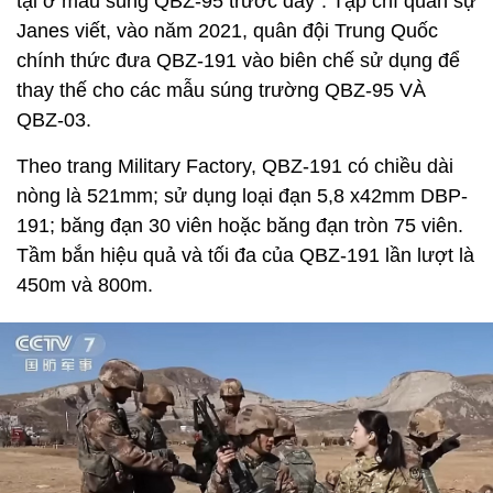
tại ở mẫu súng QBZ-95 trước đây“. Tạp chí quân sự
Janes viết, vào năm 2021, quân đội Trung Quốc
chính thức đưa QBZ-191 vào biên chế sử dụng để
thay thế cho các mẫu súng trường QBZ-95 VÀ
QBZ-03.
Theo trang Military Factory, QBZ-191 có chiều dài
nòng là 521mm; sử dụng loại đạn 5,8 x42mm DBP-
191; băng đạn 30 viên hoặc băng đạn tròn 75 viên.
Tầm bắn hiệu quả và tối đa của QBZ-191 lần lượt là
450m và 800m.