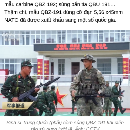
mẫu carbine QBZ-192; súng bắn tỉa QBU-191…
Thậm chí, mẫu QBZ-191 dùng cỡ đạn 5,56 x45mm
NATO đã được xuất khẩu sang một số quốc gia.
Binh sĩ Trung Quốc (phải) cầm súng QBZ-191 khi diễn
tập sử dụng lưỡi lê. Ảnh: CCTV