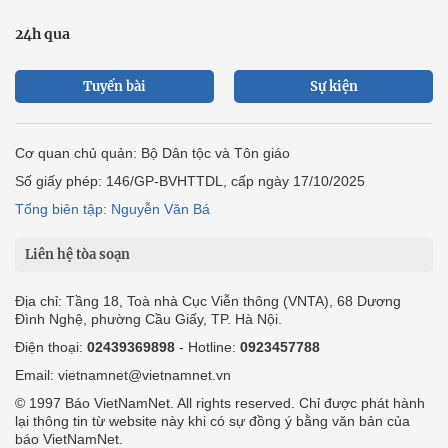
24h qua
Tuyến bài
Sự kiện
Cơ quan chủ quản: Bộ Dân tộc và Tôn giáo
Số giấy phép: 146/GP-BVHTTDL, cấp ngày 17/10/2025
Tổng biên tập: Nguyễn Văn Bá
Liên hệ tòa soạn
Địa chỉ: Tầng 18, Toà nhà Cục Viễn thông (VNTA), 68 Dương
Đình Nghệ, phường Cầu Giấy, TP. Hà Nội.
Điện thoại:
02439369898
- Hotline:
0923457788
Email: vietnamnet@vietnamnet.vn
© 1997 Báo VietNamNet. All rights reserved. Chỉ được phát hành
lại thông tin từ website này khi có sự đồng ý bằng văn bản của
báo VietNamNet.