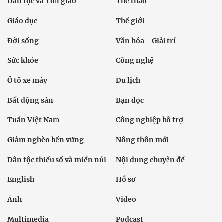
Dân tộc và Tôn giáo
Thể thao
Giáo dục
Thế giới
Đời sống
Văn hóa - Giải trí
Sức khỏe
Công nghệ
Ô tô xe máy
Du lịch
Bất động sản
Bạn đọc
Tuần Việt Nam
Công nghiệp hỗ trợ
Giảm nghèo bền vững
Nông thôn mới
Dân tộc thiểu số và miền núi
Nội dung chuyên đề
English
Hồ sơ
Ảnh
Video
Multimedia
Podcast