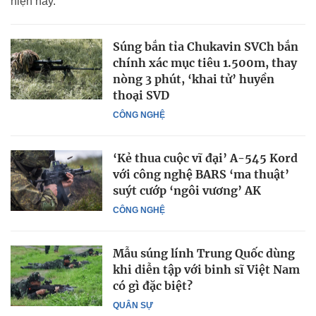
hiện nay.
Súng bắn tỉa Chukavin SVCh bắn
chính xác mục tiêu 1.500m, thay
nòng 3 phút, ‘khai tử’ huyền
thoại SVD
CÔNG NGHỆ
‘Kẻ thua cuộc vĩ đại’ A-545 Kord
với công nghệ BARS ‘ma thuật’
suýt cướp ‘ngôi vương’ AK
CÔNG NGHỆ
Mẫu súng lính Trung Quốc dùng
khi diễn tập với binh sĩ Việt Nam
có gì đặc biệt?
QUÂN SỰ