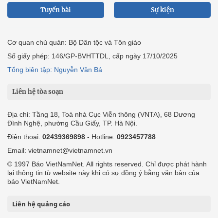
Tuyến bài
Sự kiện
Cơ quan chủ quản: Bộ Dân tộc và Tôn giáo
Số giấy phép: 146/GP-BVHTTDL, cấp ngày 17/10/2025
Tổng biên tập: Nguyễn Văn Bá
Liên hệ tòa soạn
Địa chỉ: Tầng 18, Toà nhà Cục Viễn thông (VNTA), 68 Dương
Đình Nghệ, phường Cầu Giấy, TP. Hà Nội.
Điện thoại:
02439369898
- Hotline:
0923457788
Email: vietnamnet@vietnamnet.vn
© 1997 Báo VietNamNet. All rights reserved. Chỉ được phát hành
lại thông tin từ website này khi có sự đồng ý bằng văn bản của
báo VietNamNet.
Liên hệ quảng cáo