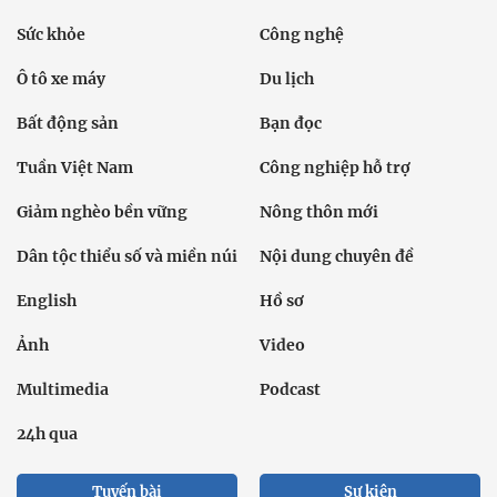
Sức khỏe
Công nghệ
Ô tô xe máy
Du lịch
Bất động sản
Bạn đọc
Tuần Việt Nam
Công nghiệp hỗ trợ
Giảm nghèo bền vững
Nông thôn mới
Dân tộc thiểu số và miền núi
Nội dung chuyên đề
English
Hồ sơ
Ảnh
Video
Multimedia
Podcast
24h qua
Tuyến bài
Sự kiện