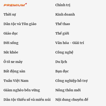
Chính trị
Thời sự
Kinh doanh
Dân tộc và Tôn giáo
Thể thao
Giáo dục
Thế giới
Đời sống
Văn hóa - Giải trí
Sức khỏe
Công nghệ
Ô tô xe máy
Du lịch
Bất động sản
Bạn đọc
Tuần Việt Nam
Công nghiệp hỗ trợ
Giảm nghèo bền vững
Nông thôn mới
Dân tộc thiểu số và miền núi
Nội dung chuyên đề