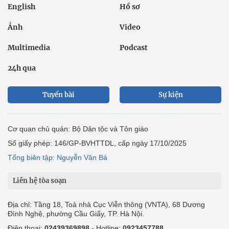
English
Hồ sơ
Ảnh
Video
Multimedia
Podcast
24h qua
Tuyến bài
Sự kiện
Cơ quan chủ quản: Bộ Dân tộc và Tôn giáo
Số giấy phép: 146/GP-BVHTTDL, cấp ngày 17/10/2025
Tổng biên tập: Nguyễn Văn Bá
Liên hệ tòa soạn
Địa chỉ: Tầng 18, Toà nhà Cục Viễn thông (VNTA), 68 Dương
Đình Nghệ, phường Cầu Giấy, TP. Hà Nội.
Điện thoại:
02439369898
- Hotline:
0923457788