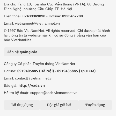
Địa chỉ: Tầng 18, Toà nhà Cục Viễn thông (VNTA), 68 Dương
Đình Nghệ, phường Cầu Giấy, TP. Hà Nội.
Điện thoại:
02439369898
- Hotline:
0923457788
Email: vietnamnet@vietnamnet.vn
© 1997 Báo VietNamNet. All rights reserved. Chỉ được phát hành
lại thông tin từ website này khi có sự đồng ý bằng văn bản của
báo VietNamNet.
Liên hệ quảng cáo
Công ty Cổ phần Truyền thông VietNamNet
0919405885 (Hà Nội)
0919435885 (Tp.HCM)
Hotline:
-
Email: contact@vietnamnet.vn
http://vads.vn
Báo giá:
Hỗ trợ kỹ thuật: support@tech.vietnamnet.vn
Tải ứng dụng
Độc giả gửi bài
Tuyển dụng