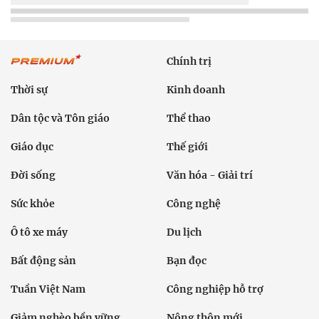
Chính trị
Thời sự
Kinh doanh
Dân tộc và Tôn giáo
Thể thao
Giáo dục
Thế giới
Đời sống
Văn hóa - Giải trí
Sức khỏe
Công nghệ
Ô tô xe máy
Du lịch
Bất động sản
Bạn đọc
Tuần Việt Nam
Công nghiệp hỗ trợ
Giảm nghèo bền vững
Nông thôn mới