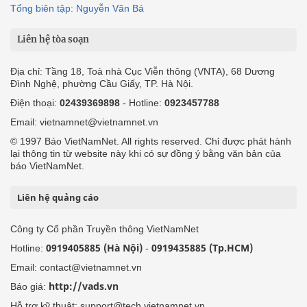
Tổng biên tập: Nguyễn Văn Bá
Liên hệ tòa soạn
Địa chỉ: Tầng 18, Toà nhà Cục Viễn thông (VNTA), 68 Dương
Đình Nghệ, phường Cầu Giấy, TP. Hà Nội.
Điện thoại:
02439369898
- Hotline:
0923457788
Email: vietnamnet@vietnamnet.vn
© 1997 Báo VietNamNet. All rights reserved. Chỉ được phát hành
lại thông tin từ website này khi có sự đồng ý bằng văn bản của
báo VietNamNet.
Liên hệ quảng cáo
Công ty Cổ phần Truyền thông VietNamNet
0919405885 (Hà Nội)
0919435885 (Tp.HCM)
Hotline:
-
Email: contact@vietnamnet.vn
http://vads.vn
Báo giá:
Hỗ trợ kỹ thuật: support@tech.vietnamnet.vn