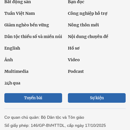
Bất động sản
Bạn đọc
Tuần Việt Nam
Công nghiệp hỗ trợ
Giảm nghèo bền vững
Nông thôn mới
Dân tộc thiểu số và miền núi
Nội dung chuyên đề
English
Hồ sơ
Ảnh
Video
Multimedia
Podcast
24h qua
Tuyến bài
Sự kiện
Cơ quan chủ quản: Bộ Dân tộc và Tôn giáo
Số giấy phép: 146/GP-BVHTTDL, cấp ngày 17/10/2025