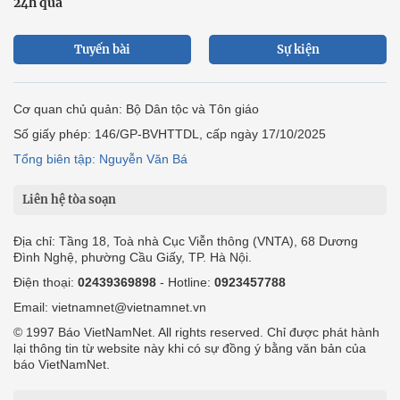
24h qua
Tuyến bài
Sự kiện
Cơ quan chủ quản: Bộ Dân tộc và Tôn giáo
Số giấy phép: 146/GP-BVHTTDL, cấp ngày 17/10/2025
Tổng biên tập: Nguyễn Văn Bá
Liên hệ tòa soạn
Địa chỉ: Tầng 18, Toà nhà Cục Viễn thông (VNTA), 68 Dương
Đình Nghệ, phường Cầu Giấy, TP. Hà Nội.
Điện thoại:
02439369898
- Hotline:
0923457788
Email: vietnamnet@vietnamnet.vn
© 1997 Báo VietNamNet. All rights reserved. Chỉ được phát hành
lại thông tin từ website này khi có sự đồng ý bằng văn bản của
báo VietNamNet.