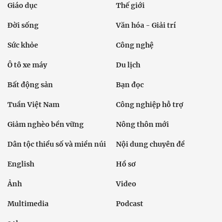
Giáo dục
Thế giới
Đời sống
Văn hóa - Giải trí
Sức khỏe
Công nghệ
Ô tô xe máy
Du lịch
Bất động sản
Bạn đọc
Tuần Việt Nam
Công nghiệp hỗ trợ
Giảm nghèo bền vững
Nông thôn mới
Dân tộc thiểu số và miền núi
Nội dung chuyên đề
English
Hồ sơ
Ảnh
Video
Multimedia
Podcast