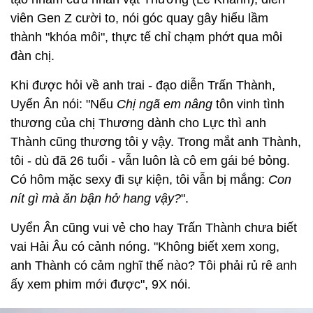
viên Gen Z cười to, nói góc quay gây hiểu lầm
thành "khóa môi", thực tế chỉ chạm phớt qua môi
đàn chị.
Khi được hỏi về anh trai - đạo diễn Trấn Thành,
Uyển Ân nói: "Nếu
Chị ngã em
nâng
tôn vinh tình
thương của chị Thương dành cho Lực thì anh
Thành cũng thương tôi y vậy. Trong mắt anh Thành,
tôi - dù đã 26 tuổi - vẫn luôn là cô em gái bé bỏng.
Có hôm mặc sexy đi sự kiện, tôi vẫn bị mắng:
Con
nít gì mà ăn bận hở hang vậy?
".
Uyển Ân cũng vui vẻ cho hay Trấn Thành chưa biết
vai Hải Âu có cảnh nóng. "Không biết xem xong,
anh Thành có cảm nghĩ thế nào? Tôi phải rủ rê anh
ấy xem phim mới được", 9X nói.