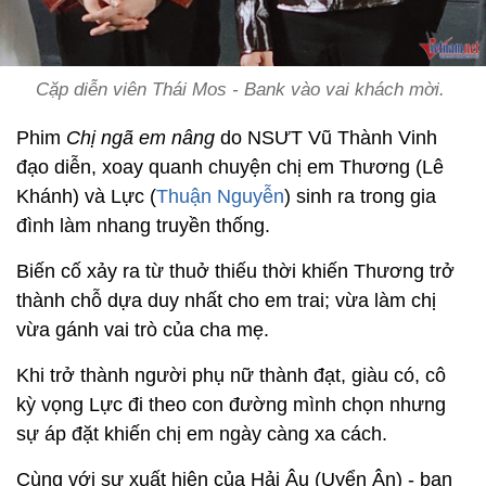
Cặp diễn viên Thái Mos - Bank vào vai khách mời.
Phim
Chị ngã em nâng
do NSƯT Vũ Thành Vinh
đạo diễn, xoay quanh chuyện chị em Thương (Lê
Khánh) và Lực (
Thuận Nguyễn
) sinh ra trong gia
đình làm nhang truyền thống.
Biến cố xảy ra từ thuở thiếu thời khiến Thương trở
thành chỗ dựa duy nhất cho em trai; vừa làm chị
vừa gánh vai trò của cha mẹ.
Khi trở thành người phụ nữ thành đạt, giàu có, cô
kỳ vọng Lực đi theo con đường mình chọn nhưng
sự áp đặt khiến chị em ngày càng xa cách.
Cùng với sự xuất hiện của Hải Âu (Uyển Ân) - bạn