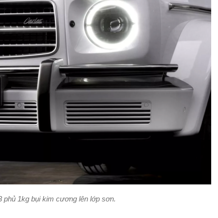
hủ 1kg bụi kim cương lên lớp sơn.