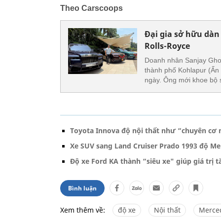
Theo Carscoops
Đại gia sở hữu dàn
Rolls-Royce
Doanh nhân Sanjay Ghoda
thành phố Kohlapur (Ấn 
ngày. Ông mới khoe bộ 
Toyota Innova độ nội thất như “chuyên cơ 
Xe SUV sang Land Cruiser Prado 1993 độ Mer
Độ xe Ford KA thành “siêu xe" giúp giá trị t
Bình luận
Xem thêm về:
độ xe
Nội thất
Merce