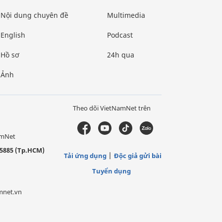
Nội dung chuyên đề
Multimedia
English
Podcast
Hồ sơ
24h qua
Ảnh
Theo dõi VietNamNet trên
amNet
5885 (Tp.HCM)
Tải ứng dụng
Độc giả gửi bài
Tuyển dụng
mnet.vn