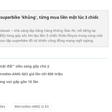
 superbike 'khủng', từng mua liền một lúc 3 chiếc
wat – nhà sáng lập hãng hàng không Star Air, nổi tiếng tại
Độ) từng gây sốc khi tậu liền 3 chiếc Rolls-Royce trong cùng một
sưu tập superbike đồ sộ khiến cộng đồng mạng ngỡ ngàng.
mặt đất” siêu sang gây chú ý
cedes-AMG G63 giá lên tới 800 triệu
ăng vọt gấp gần 10 lần
des
Mercedes-AMG G 63