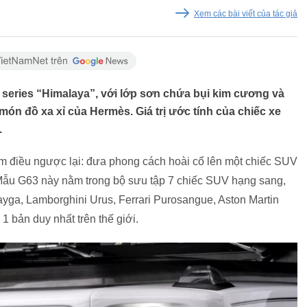
Xem các bài viết của tác giả
eries “Himalaya”, với lớp sơn chứa bụi kim cương và
ón đồ xa xỉ của Hermès. Giá trị ước tính của chiếc xe
.
àm điều ngược lại: đưa phong cách hoài cổ lên một chiếc SUV
 Mẫu G63 này nằm trong bộ sưu tập 7 chiếc SUV hạng sang,
yga, Lamborghini Urus, Ferrari Purosangue, Aston Martin
 bản duy nhất trên thế giới.