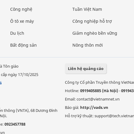
Công nghệ
Tuần Việt Nam
Ô tô xe máy
Công nghiệp hỗ trợ
Du lịch
Giảm nghèo bền vững
Bất động sản
Nông thôn mới
à Tôn giáo
Liên hệ quảng cáo
 cấp ngày 17/10/2025
Công ty Cổ phần Truyền thông VietN
á
Hotline:
0919405885 (Hà Nội)
-
091943
Email: contact@vietnamnet.vn
Báo giá:
http://vads.vn
Viễn thông (VNTA), 68 Dương Đình
Nội.
Hỗ trợ kỹ thuật: support@tech.vietna
ne:
0923457788
.vn