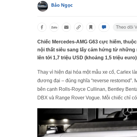
Bảo Ngọc
Chiếc Mercedes-AMG G63 cực hiếm, thuộc s
nội thất siêu sang lấy cảm hứng từ những m
lên tới 1,7 triệu USD (khoảng 1,5 triệu euro)
Thay vì hiện đại hóa một mẫu xe cổ, Carlex l
đương đại – đúng nghĩa “reverse restomod”.
bên cạnh Rolls-Royce Cullinan, Bentley Benta
DBX và Range Rover Vogue. Mỗi chiếc chỉ có 1