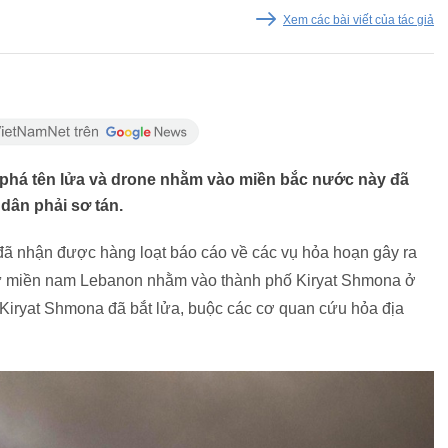
Xem các bài viết của tác giả
n phá tên lửa và drone nhằm vào miền bắc nước này đã
dân phải sơ tán.
đã nhận được hàng loạt báo cáo về các vụ hỏa hoạn gây ra
 từ miền nam Lebanon nhằm vào thành phố Kiryat Shmona ở
ở Kiryat Shmona đã bắt lửa, buộc các cơ quan cứu hỏa địa