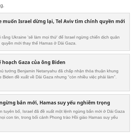
g.
 muốn Israel dừng lại, Tel Aviv tìm chính quyền mới
 rằng Ukraine 'sẽ làm mọi thứ' để Israel ngừng chiến dịch quân
nh quyền mới thay thế Hamas ở Dải Gaza.
ế hoạch Gaza của ông Biden
 Thủ tướng Benjamin Netanyahu đã chấp nhận thỏa thuận khung
Biden đề xuất về Dải Gaza nhưng “còn nhiều việc phải làm”.
h ngừng bắn mới, Hamas suy yếu nghiêm trọng
 tuyên bố, Israel đã đề xuất một lệnh ngừng bắn mới ở Dải Gaza
mọi con tin, trong bối cảnh Phong trào Hồi giáo Hamas suy yếu