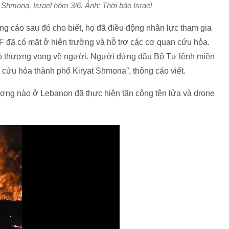
 Shmona, Israel hôm 3/6. Ảnh: Thời báo Israel
ông cáo sau đó cho biết, họ đã điều động nhân lực tham gia
DF đã có mặt ở hiện trường và hỗ trợ các cơ quan cứu hỏa.
 có thương vong về người. Người đứng đầu Bộ Tư lệnh miền
ở cứu hỏa thành phố Kiryat Shmona”, thông cáo viết.
lượng nào ở Lebanon đã thực hiện tấn công tên lửa và drone